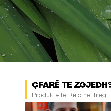
ÇFARË TE ZGJEDH
Produkte të Reja në Treg