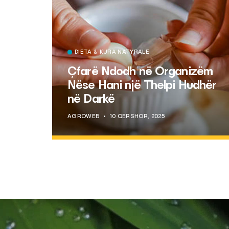
DIETA & KURA NATYRALE
Çfarë Ndodh në Organizëm
Nëse Hani një Thelpi Hudhër
në Darkë
AGROWEB
10 QERSHOR, 2025