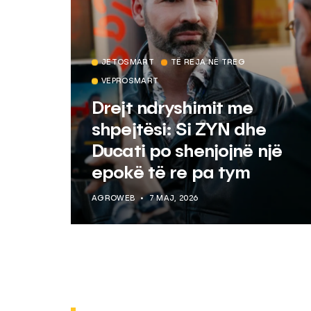
JETOSMART
TË REJA NË TREG
VEPROSMART
Drejt ndryshimit me
shpejtësi: Si ZYN dhe
Ducati po shenjojnë një
epokë të re pa tym
AGROWEB
7 MAJ, 2026