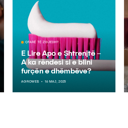
ÇFARË TË ZGJEDH?
E Lire Apo e Shtrenjtë –
A ka rëndesi si e blini
furçën e dhëmbëve?
AGROWEB
16 MAJ, 2025