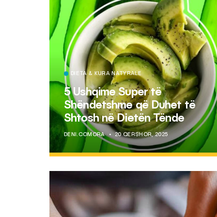
DIETA & KURA NATYRALE
5 Ushqime Super të
Shëndetshme që Duhet të
Shtosh në Dietën Tënde
DENI.COMORA
20 QERSHOR, 2025