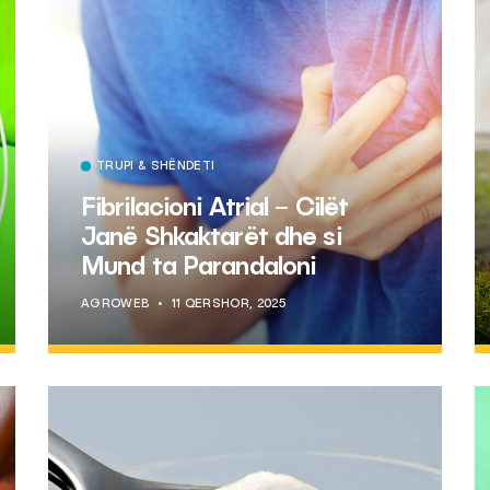
TRUPI & SHËNDETI
Fibrilacioni Atrial – Cilët
Janë Shkaktarët dhe si
Mund ta Parandaloni
AGROWEB
11 QERSHOR, 2025