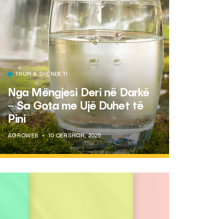
TRUPI & SHËNDETI
Nga Mëngjesi Deri në Darkë
– Sa Gota me Ujë Duhet të
Pini
AGROWEB
10 QERSHOR, 2025