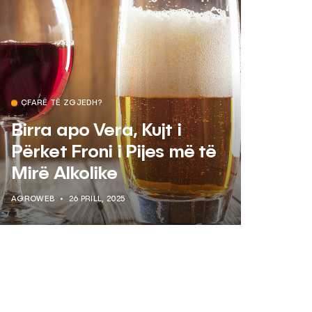
ÇFARË TË ZGJEDH?
Birra apo Vera, Kujt i
Përket Froni i Pijes më të
Mirë Alkolike
AGROWEB
26 PRILL, 2025