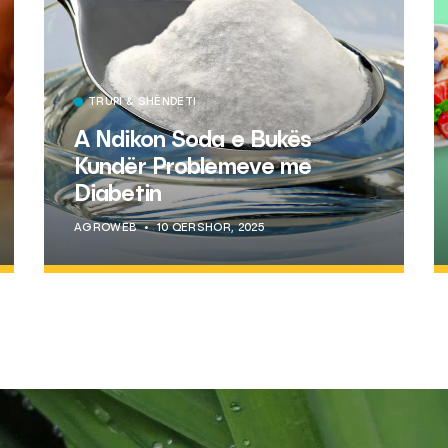
TRUPI & SHËNDETI
A Ndikon Soda e Bukës
Kundër Problemeve me
Diabetin
AGROWEB
10 QERSHOR, 2025