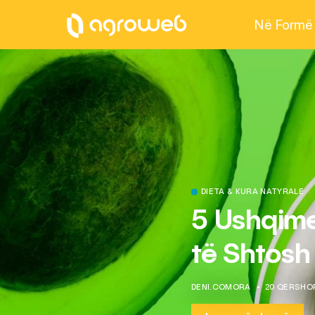
Në Formë
DIETA & KURA NATYRALE
5 Ushqim
të Shtosh
DENI.COMORA
20 QERSHOR