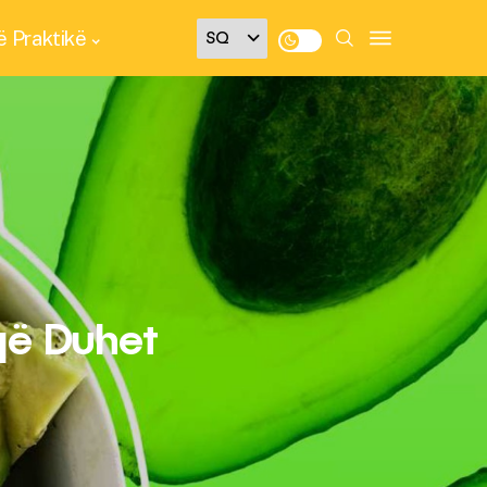
 Praktikë
që Duhet