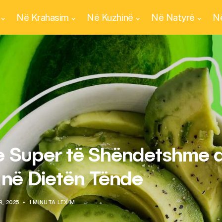
Në Krahasim
Në Kuzhinë
Në Natyrë
Në
e Super të Shëndetshme 
 në Dietën Tënde
, 2025
1 MINUTA LEXIM