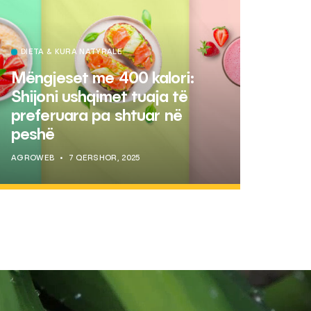
DIETA & KURA NATYRALE
Mëngjeset me 400 kalori:
Shijoni ushqimet tuaja të
preferuara pa shtuar në
peshë
AGROWEB
7 QERSHOR, 2025