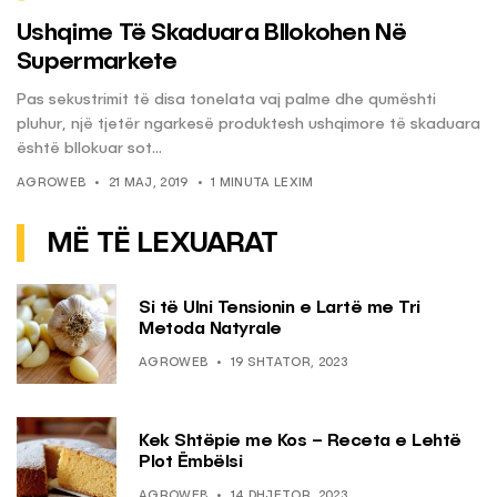
Ushqime Të Skaduara Bllokohen Në
Supermarkete
Pas sekustrimit të disa tonelata vaj palme dhe qumështi
pluhur, një tjetër ngarkesë produktesh ushqimore të skaduara
është bllokuar sot...
AGROWEB
21 MAJ, 2019
1 MINUTA LEXIM
MË TË LEXUARAT
Si të Ulni Tensionin e Lartë me Tri
Metoda Natyrale
AGROWEB
19 SHTATOR, 2023
Kek Shtëpie me Kos – Receta e Lehtë
Plot Ëmbëlsi
AGROWEB
14 DHJETOR, 2023