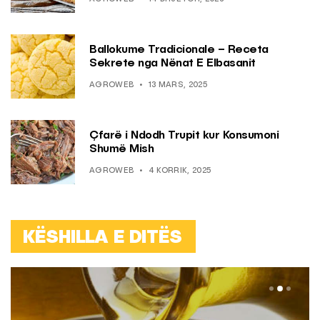
Ballokume Tradicionale – Receta
Sekrete nga Nënat E Elbasanit
AGROWEB
13 MARS, 2025
Çfarë i Ndodh Trupit kur Konsumoni
Shumë Mish
AGROWEB
4 KORRIK, 2025
KËSHILLA E DITËS