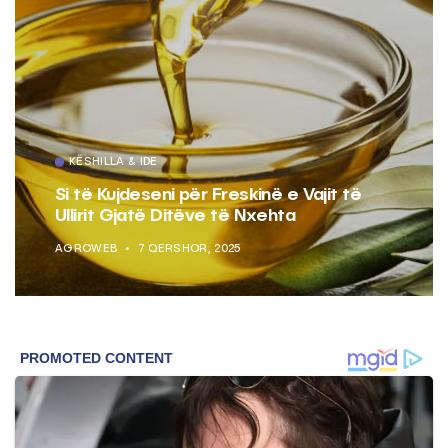
KËSHILLA & IDE
Si të Kujdeseni për Freskinë e Vajit të
Ullirit Gjatë Ditëve të Nxehta
AGROWEB
7 QERSHOR, 2025