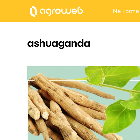
Në Formë
ashuaganda