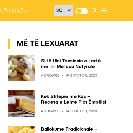
 Praktikë
MË TË LEXUARAT
Si të Ulni Tensionin e Lartë
me Tri Metoda Natyrale
AGROWEB
19 SHTATOR, 2023
Kek Shtëpie me Kos –
Receta e Lehtë Plot Ëmbëlsi
AGROWEB
14 DHJETOR, 2023
Ballokume Tradicionale –