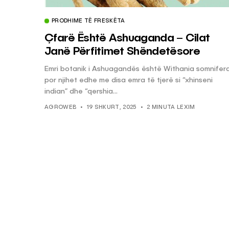
PRODHIME TË FRESKËTA
Çfarë Është Ashuaganda – Cilat
Janë Përfitimet Shëndetësore
Emri botanik i Ashuagandës është Withania somnifera
por njihet edhe me disa emra të tjerë si “xhinseni
indian” dhe “qershia...
AGROWEB
19 SHKURT, 2025
2 MINUTA LEXIM