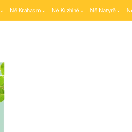
Në Krahasim
Në Kuzhinë
Në Natyrë
Në