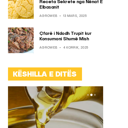
Receta Sekrete nga Nënat E
Elbasanit
AGROWEB
13 MARS, 2025
Çfarë i Ndodh Trupit kur
Konsumoni Shumë Mish
AGROWEB
4 KORRIK, 2025
KËSHILLA E DITËS