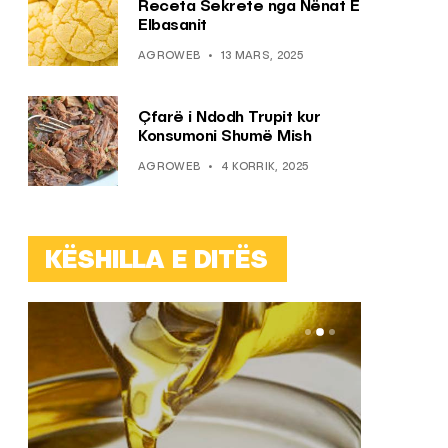
Receta Sekrete nga Nënat E
Elbasanit
AGROWEB
13 MARS, 2025
Çfarë i Ndodh Trupit kur
Konsumoni Shumë Mish
AGROWEB
4 KORRIK, 2025
KËSHILLA E DITËS