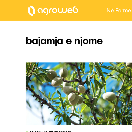
Në Formë
bajamja e njome