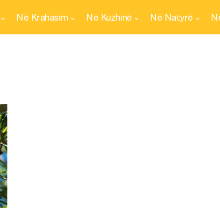
Në Krahasim
Në Kuzhinë
Në Natyrë
Në