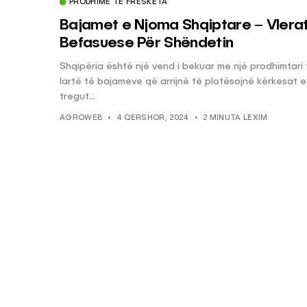
PRODHIME TË FRESKËTA
Bajamet e Njoma Shqiptare – Vlera
Befasuese Për Shëndetin
Shqipëria është një vend i bekuar me një prodhimtari 
lartë të bajameve që arrijnë të plotësojnë kërkesat e
tregut...
AGROWEB
4 QERSHOR, 2024
2 MINUTA LEXIM