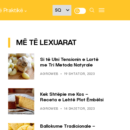
 Praktikë
MË TË LEXUARAT
Si të Ulni Tensionin e Lartë
me Tri Metoda Natyrale
AGROWEB
19 SHTATOR, 2023
Kek Shtëpie me Kos –
Receta e Lehtë Plot Ëmbëlsi
AGROWEB
14 DHJETOR, 2023
Ballokume Tradicionale –