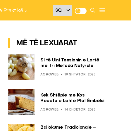
 Praktikë
MË TË LEXUARAT
Si të Ulni Tensionin e Lartë
me Tri Metoda Natyrale
AGROWEB
19 SHTATOR, 2023
Kek Shtëpie me Kos –
Receta e Lehtë Plot Ëmbëlsi
AGROWEB
14 DHJETOR, 2023
Ballokume Tradicionale –