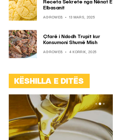
Receta Sekrete nga Nënat E
Elbasanit
AGROWEB
13 MARS, 2025
Çfarë i Ndodh Trupit kur
Konsumoni Shumë Mish
AGROWEB
4 KORRIK, 2025
KËSHILLA E DITËS