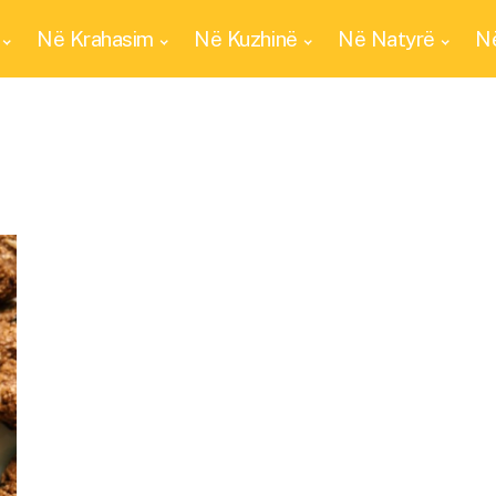
Në Krahasim
Në Kuzhinë
Në Natyrë
Në