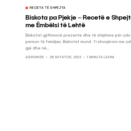
RECETA TË SHPEJTA
Biskota pa Pjekje – Recetë e Shpej
me Ëmbëlsi të Lehtë
Biskotat gjithmonë prezente dhe të shijshme për çdo
person të familjes. Biskotat mund t’i shoqëroni me ç
gjë dhe në...
AGROWEB
28 SHTATOR, 2023
1 MINUTA LEXIM