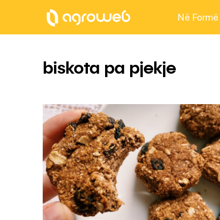
Në Formë
biskota pa pjekje