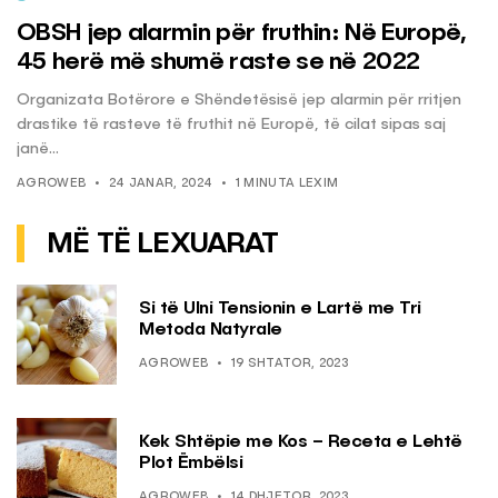
OBSH jep alarmin për fruthin: Në Europë,
45 herë më shumë raste se në 2022
Organizata Botërore e Shëndetësisë jep alarmin për rritjen
drastike të rasteve të fruthit në Europë, të cilat sipas saj
janë...
AGROWEB
24 JANAR, 2024
1 MINUTA LEXIM
MË TË LEXUARAT
Si të Ulni Tensionin e Lartë me Tri
Metoda Natyrale
AGROWEB
19 SHTATOR, 2023
Kek Shtëpie me Kos – Receta e Lehtë
Plot Ëmbëlsi
AGROWEB
14 DHJETOR, 2023