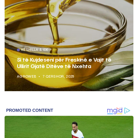
KËSHILLA & IDE
Si të Kujdeseni për Freskinë e Vajit të
Ullirit Gjatë Ditëve të Nxehta
AGROWEB
7 QERSHOR, 2025