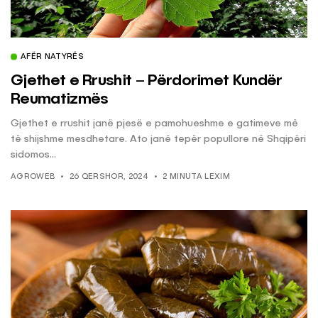
AFËR NATYRËS
Gjethet e Rrushit – Përdorimet Kundër
Reumatizmës
Gjethet e rrushit janë pjesë e pamohueshme e gatimeve më
të shijshme mesdhetare. Ato janë tepër popullore në Shqipëri
sidomos...
AGROWEB
26 QERSHOR, 2024
2 MINUTA LEXIM