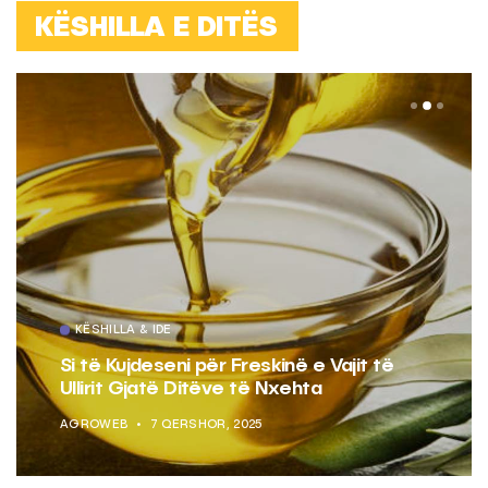
KËSHILLA E DITËS
KËSHILLA & IDE
Si të Kujdeseni për Freskinë e Vajit të
Ullirit Gjatë Ditëve të Nxehta
AGROWEB
7 QERSHOR, 2025