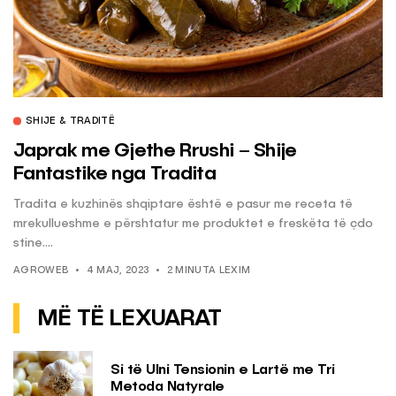
SHIJE & TRADITË
Japrak me Gjethe Rrushi – Shije
Fantastike nga Tradita
Tradita e kuzhinës shqiptare është e pasur me receta të
mrekullueshme e përshtatur me produktet e freskëta të çdo
stine....
AGROWEB
4 MAJ, 2023
2 MINUTA LEXIM
MË TË LEXUARAT
Si të Ulni Tensionin e Lartë me Tri
Metoda Natyrale