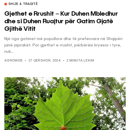
SHIJE & TRADITË
Gjethet e Rrushit – Kur Duhen Mbledhur
dhe si Duhen Ruajtur për Gatim Gjatë
Gjithë Vitit
Një nga gatimet më popullore dhe të preferuara në Shqipëri
janë japrakët. Por gjethet e rrushit, përbërësi kryesor i tyre,
nuk...
AGROWEB
27 QERSHOR, 2024
2 MINUTA LEXIM