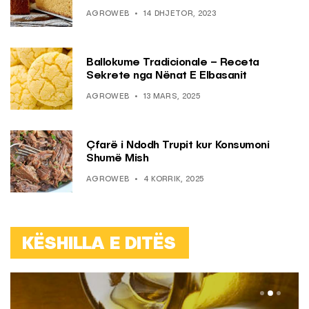
AGROWEB
14 DHJETOR, 2023
Ballokume Tradicionale – Receta
Sekrete nga Nënat E Elbasanit
AGROWEB
13 MARS, 2025
Çfarë i Ndodh Trupit kur Konsumoni
Shumë Mish
AGROWEB
4 KORRIK, 2025
KËSHILLA E DITËS