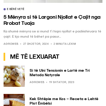
E BËRË VETË
5 Mënyra si të Largoni Njollat e Çajit nga
Rrobat Tuaja
Ka shumë mënyra se si mund t’i hiqni njollat e padëshiruara të
çajit. E kjo mund të bëhet pa pasur...
AGROWEB
27 DHJETOR, 2024
2 MINUTA LEXIM
MË TË LEXUARAT
Si të Ulni Tensionin e Lartë me Tri
Metoda Natyrale
AGROWEB
19 SHTATOR, 2023
Kek Shtëpie me Kos – Receta e Lehtë
Plot Ëmbëlsi