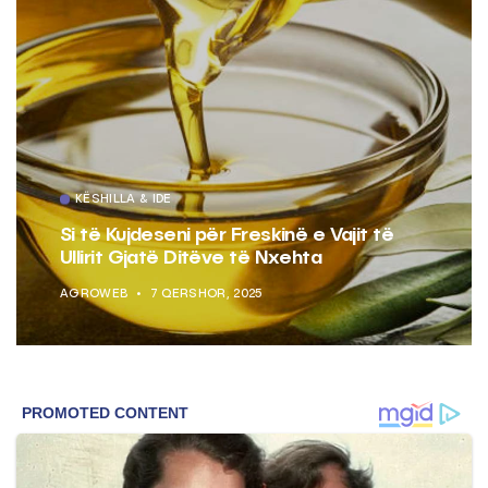
KËSHILLA & IDE
Si të Kujdeseni për Freskinë e Vajit të
Ullirit Gjatë Ditëve të Nxehta
AGROWEB
7 QERSHOR, 2025