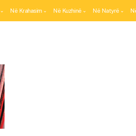
Në Krahasim
Në Kuzhinë
Në Natyrë
Në