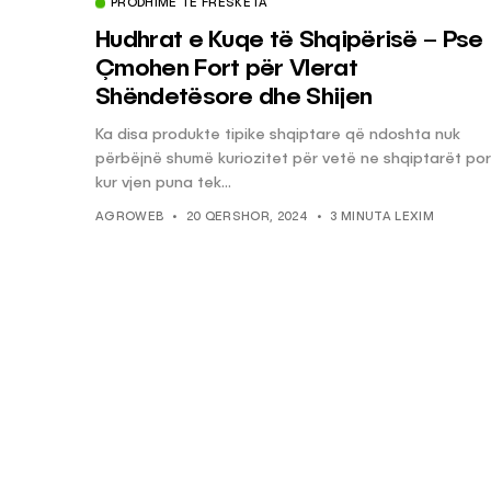
PRODHIME TË FRESKËTA
Hudhrat e Kuqe të Shqipërisë – Pse
Çmohen Fort për Vlerat
Shëndetësore dhe Shijen
Ka disa produkte tipike shqiptare që ndoshta nuk
përbëjnë shumë kuriozitet për vetë ne shqiptarët por
kur vjen puna tek...
AGROWEB
20 QERSHOR, 2024
3 MINUTA LEXIM