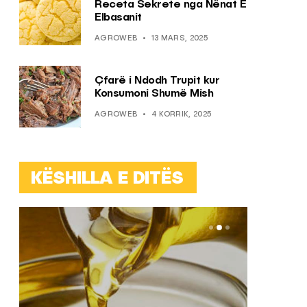
Receta Sekrete nga Nënat E
Elbasanit
AGROWEB
13 MARS, 2025
Çfarë i Ndodh Trupit kur
Konsumoni Shumë Mish
AGROWEB
4 KORRIK, 2025
KËSHILLA E DITËS