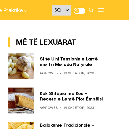
 Praktikë
MË TË LEXUARAT
Si të Ulni Tensionin e Lartë
me Tri Metoda Natyrale
AGROWEB
19 SHTATOR, 2023
Kek Shtëpie me Kos –
Receta e Lehtë Plot Ëmbëlsi
AGROWEB
14 DHJETOR, 2023
Ballokume Tradicionale –