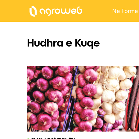
Në Formë
Hudhra e Kuqe