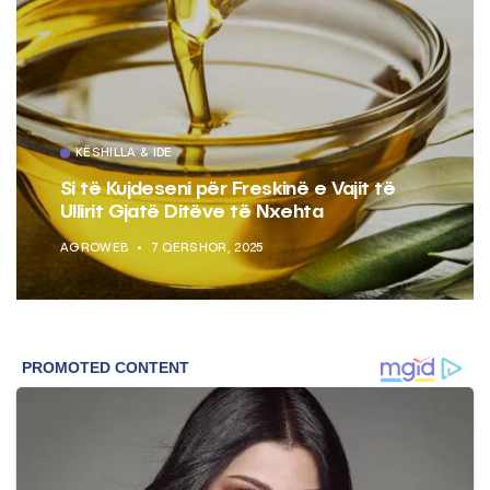
KËSHILLA & IDE
Si të Kujdeseni për Freskinë e Vajit të
Ullirit Gjatë Ditëve të Nxehta
AGROWEB
7 QERSHOR, 2025