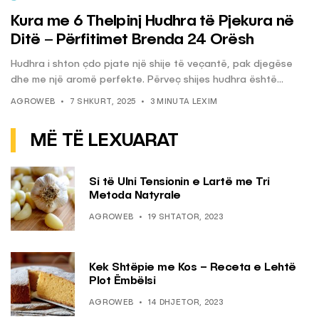
Kura me 6 Thelpinj Hudhra të Pjekura në
Ditë – Përfitimet Brenda 24 Orësh
Hudhra i shton çdo pjate një shije të veçantë, pak djegëse
dhe me një aromë perfekte. Përveç shijes hudhra është...
AGROWEB
7 SHKURT, 2025
3 MINUTA LEXIM
MË TË LEXUARAT
Si të Ulni Tensionin e Lartë me Tri
Metoda Natyrale
AGROWEB
19 SHTATOR, 2023
Kek Shtëpie me Kos – Receta e Lehtë
Plot Ëmbëlsi
AGROWEB
14 DHJETOR, 2023