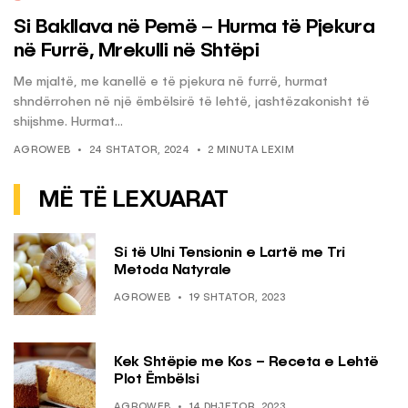
Si Bakllava në Pemë – Hurma të Pjekura
në Furrë, Mrekulli në Shtëpi
Me mjaltë, me kanellë e të pjekura në furrë, hurmat
shndërrohen në një ëmbëlsirë të lehtë, jashtëzakonisht të
shijshme. Hurmat...
AGROWEB
24 SHTATOR, 2024
2 MINUTA LEXIM
MË TË LEXUARAT
Si të Ulni Tensionin e Lartë me Tri
Metoda Natyrale
AGROWEB
19 SHTATOR, 2023
Kek Shtëpie me Kos – Receta e Lehtë
Plot Ëmbëlsi
AGROWEB
14 DHJETOR, 2023