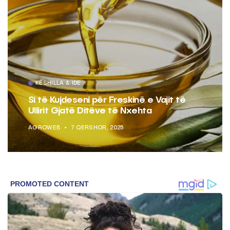
KËSHILLA & IDE
Si të Kujdeseni për Freskinë e Vajit të
Ullirit Gjatë Ditëve të Nxehta
AGROWEB
7 QERSHOR, 2025