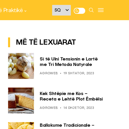
 Praktikë
MË TË LEXUARAT
Si të Ulni Tensionin e Lartë
me Tri Metoda Natyrale
AGROWEB
19 SHTATOR, 2023
Kek Shtëpie me Kos –
Receta e Lehtë Plot Ëmbëlsi
AGROWEB
14 DHJETOR, 2023
Ballokume Tradicionale –