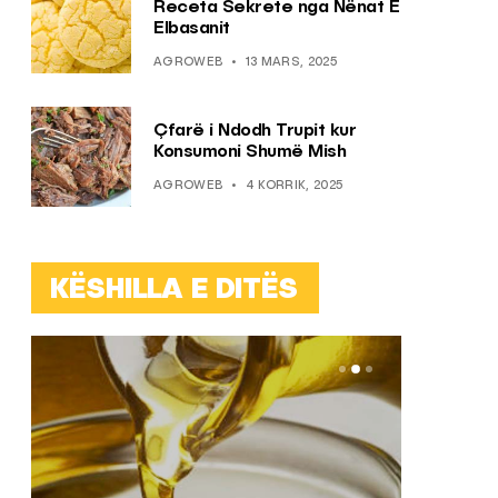
Receta Sekrete nga Nënat E
Elbasanit
AGROWEB
13 MARS, 2025
Çfarë i Ndodh Trupit kur
Konsumoni Shumë Mish
AGROWEB
4 KORRIK, 2025
KËSHILLA E DITËS