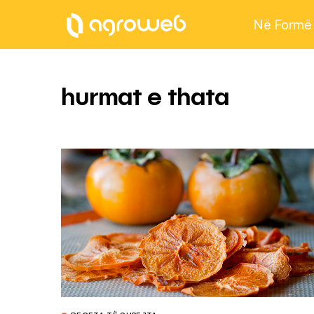
Në Formë
hurmat e thata