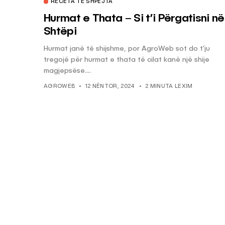
RECETA TË SHPEJTA
Hurmat e Thata – Si t’i Përgatisni në
Shtëpi
Hurmat janë të shijshme, por AgroWeb sot do t’ju
tregojë për hurmat e thata të cilat kanë një shije
magjepsëse....
AGROWEB
12 NËNTOR, 2024
2 MINUTA LEXIM