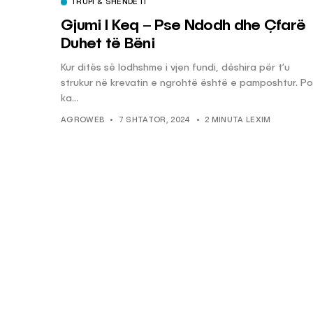
TRUPI & SHËNDETI
Gjumi I Keq – Pse Ndodh dhe Çfarë
Duhet të Bëni
Kur ditës së lodhshme i vjen fundi, dëshira për t’u
strukur në krevatin e ngrohtë është e pamposhtur. Po
ka...
AGROWEB
7 SHTATOR, 2024
2 MINUTA LEXIM