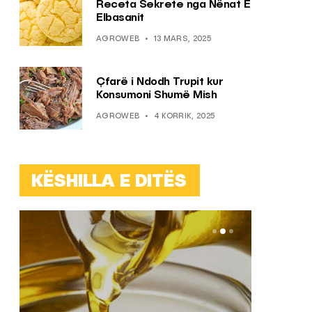
Receta Sekrete nga Nënat E
Elbasanit
AGROWEB
13 MARS, 2025
Çfarë i Ndodh Trupit kur
Konsumoni Shumë Mish
AGROWEB
4 KORRIK, 2025
KËSHILLA E DITËS