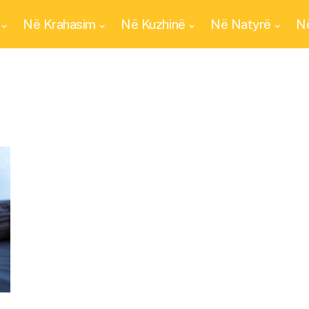
Në Krahasim
Në Kuzhinë
Në Natyrë
Në