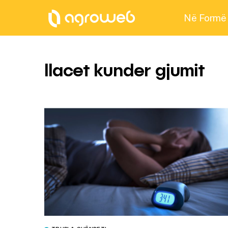
Në Formë
Ilacet kunder gjumit