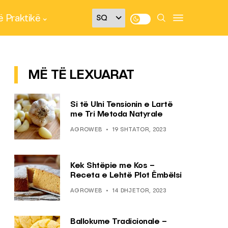
 Praktikë
MË TË LEXUARAT
Si të Ulni Tensionin e Lartë
me Tri Metoda Natyrale
AGROWEB
19 SHTATOR, 2023
Kek Shtëpie me Kos –
Receta e Lehtë Plot Ëmbëlsi
AGROWEB
14 DHJETOR, 2023
Ballokume Tradicionale –