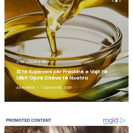
KËSHILLA & IDE
Si të Kujdeseni për Freskinë e Vajit të
Ullirit Gjatë Ditëve të Nxehta
AGROWEB
7 QERSHOR, 2025