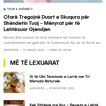
TRUPI & SHËNDETI
Çfarë Tregojnë Duart e Skuqura për
Shëndetin Tuaj – Mënyrat për të
Lehtësuar Gjendjen
Nervat dhe muskujt në duar kërkojnë një furnizim të
vazhdueshëm me gjak për të funksionuar. Kjo do të thotë se...
AGROWEB
12 JANAR, 2025
2 MINUTA LEXIM
MË TË LEXUARAT
Si të Ulni Tensionin e Lartë me Tri
Metoda Natyrale
AGROWEB
19 SHTATOR, 2023
Kek Shtëpie me Kos – Receta e Lehtë