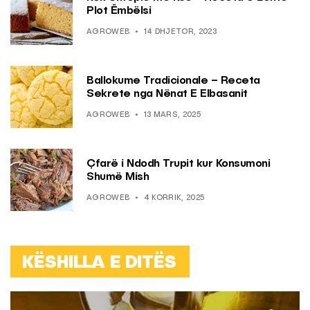
Plot Ëmbëlsi
AGROWEB
14 DHJETOR, 2023
Ballokume Tradicionale – Receta
Sekrete nga Nënat E Elbasanit
AGROWEB
13 MARS, 2025
Çfarë i Ndodh Trupit kur Konsumoni
Shumë Mish
AGROWEB
4 KORRIK, 2025
KËSHILLA E DITËS