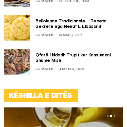
AGROWEB
14 DHJETOR, 2023
Ballokume Tradicionale – Receta
Sekrete nga Nënat E Elbasanit
AGROWEB
13 MARS, 2025
Çfarë i Ndodh Trupit kur Konsumoni
Shumë Mish
AGROWEB
4 KORRIK, 2025
KËSHILLA E DITËS