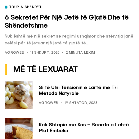
TRUPI & SHËNDETI
6 Sekretet Për Një Jetë të Gjatë Dhe të
Shëndetshme
Nuk është më një sekret se regjimi ushqimor dhe stërvitja janë
çelësi për të jetuar një jetë të gjatë të...
AGROWEB
11 SHKURT, 2025
2 MINUTA LEXIM
MË TË LEXUARAT
Si të Ulni Tensionin e Lartë me Tri
Metoda Natyrale
AGROWEB
19 SHTATOR, 2023
Kek Shtëpie me Kos – Receta e Lehtë
Plot Ëmbëlsi