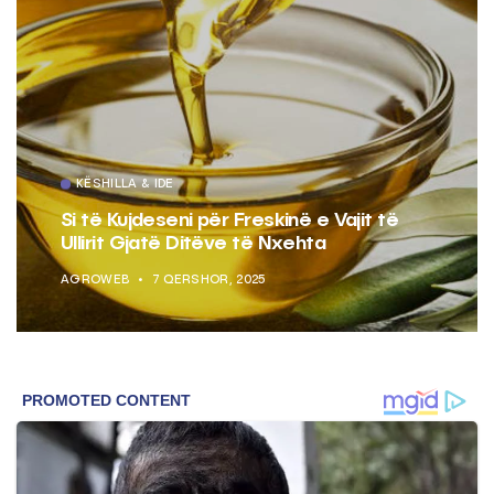
KËSHILLA & IDE
Si të Kujdeseni për Freskinë e Vajit të
Ullirit Gjatë Ditëve të Nxehta
AGROWEB
7 QERSHOR, 2025