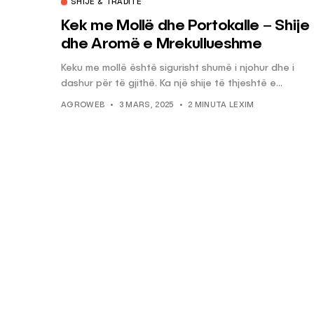
SHIJE & TRADITË
Kek me Mollë dhe Portokalle – Shije
dhe Aromë e Mrekullueshme
Keku me mollë është sigurisht shumë i njohur dhe i
dashur për të gjithë. Ka një shije të thjeshtë e...
AGROWEB
3 MARS, 2025
2 MINUTA LEXIM