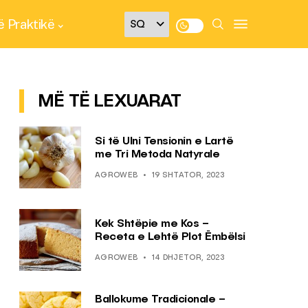
 Praktikë
MË TË LEXUARAT
Si të Ulni Tensionin e Lartë
me Tri Metoda Natyrale
AGROWEB
19 SHTATOR, 2023
Kek Shtëpie me Kos –
Receta e Lehtë Plot Ëmbëlsi
AGROWEB
14 DHJETOR, 2023
Ballokume Tradicionale –