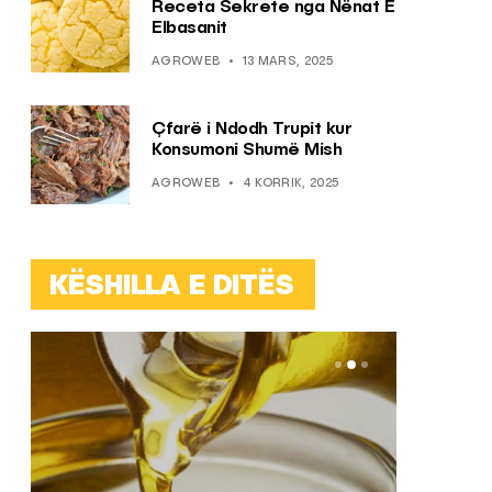
Receta Sekrete nga Nënat E
Elbasanit
AGROWEB
13 MARS, 2025
Çfarë i Ndodh Trupit kur
Konsumoni Shumë Mish
AGROWEB
4 KORRIK, 2025
KËSHILLA E DITËS