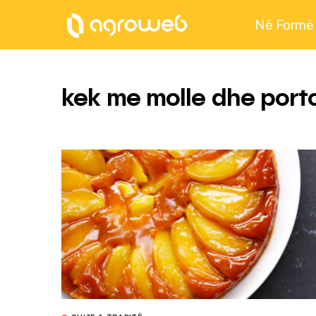
Në Formë
kek me molle dhe porto