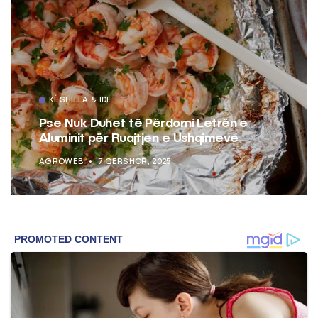
KËSHILLA & IDE
Pse Nuk Duhet të Përdorni Letrën e
Aluminit për Ruajtjen e Ushqimeve
AGROWEB
7 QERSHOR, 2025