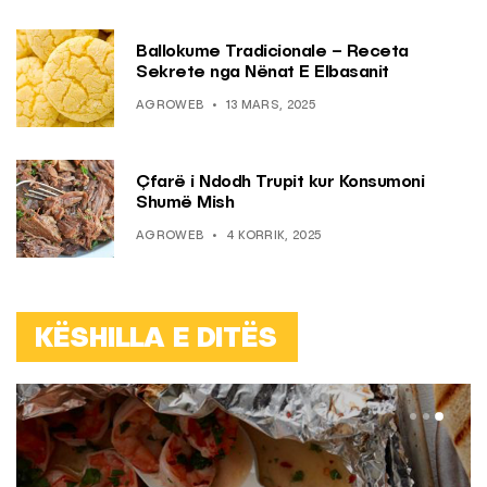
Ballokume Tradicionale – Receta
Sekrete nga Nënat E Elbasanit
AGROWEB
13 MARS, 2025
Çfarë i Ndodh Trupit kur Konsumoni
Shumë Mish
AGROWEB
4 KORRIK, 2025
KËSHILLA E DITËS