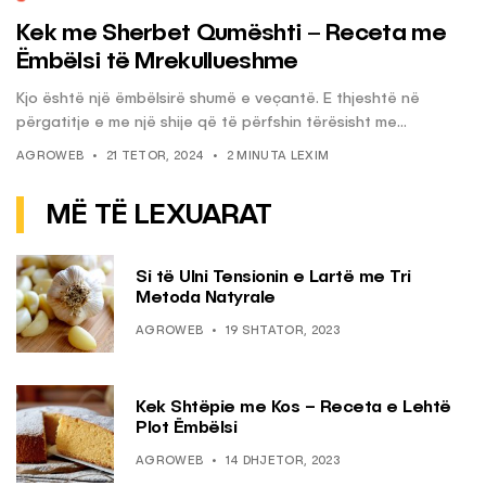
Kek me Sherbet Qumështi – Receta me
Ëmbëlsi të Mrekullueshme
Kjo është një ëmbëlsirë shumë e veçantë. E thjeshtë në
përgatitje e me një shije që të përfshin tërësisht me...
AGROWEB
21 TETOR, 2024
2 MINUTA LEXIM
MË TË LEXUARAT
Si të Ulni Tensionin e Lartë me Tri
Metoda Natyrale
AGROWEB
19 SHTATOR, 2023
Kek Shtëpie me Kos – Receta e Lehtë
Plot Ëmbëlsi
AGROWEB
14 DHJETOR, 2023