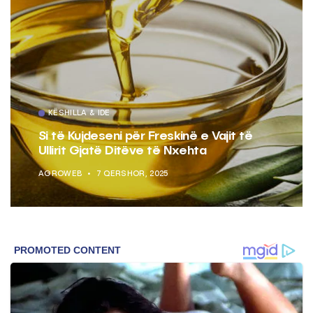
KËSHILLA & IDE
Si të Kujdeseni për Freskinë e Vajit të
Ullirit Gjatë Ditëve të Nxehta
AGROWEB
7 QERSHOR, 2025