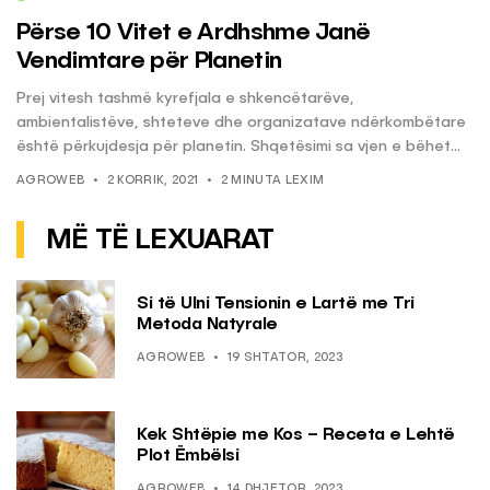
Përse 10 Vitet e Ardhshme Janë
Vendimtare për Planetin
Prej vitesh tashmë kyrefjala e shkencëtarëve,
ambientalistëve, shteteve dhe organizatave ndërkombëtare
është përkujdesja për planetin. Shqetësimi sa vjen e bëhet...
AGROWEB
2 KORRIK, 2021
2 MINUTA LEXIM
MË TË LEXUARAT
Si të Ulni Tensionin e Lartë me Tri
Metoda Natyrale
AGROWEB
19 SHTATOR, 2023
Kek Shtëpie me Kos – Receta e Lehtë
Plot Ëmbëlsi
AGROWEB
14 DHJETOR, 2023