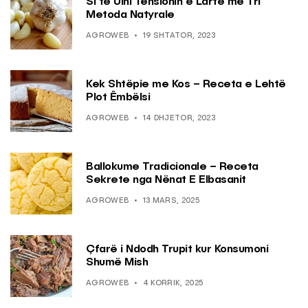
Si të Ulni Tensionin e Lartë me Tri
Metoda Natyrale
AGROWEB
19 SHTATOR, 2023
Kek Shtëpie me Kos – Receta e Lehtë
Plot Ëmbëlsi
AGROWEB
14 DHJETOR, 2023
Ballokume Tradicionale – Receta
Sekrete nga Nënat E Elbasanit
AGROWEB
13 MARS, 2025
Çfarë i Ndodh Trupit kur Konsumoni
Shumë Mish
AGROWEB
4 KORRIK, 2025