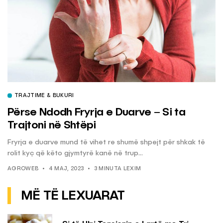
TRAJTIME & BUKURI
Përse Ndodh Fryrja e Duarve – Si ta
Trajtoni në Shtëpi
Fryrja e duarve mund të vihet re shumë shpejt për shkak të
rolit kyç që këto gjymtyrë kanë në trup...
AGROWEB
4 MAJ, 2023
3 MINUTA LEXIM
MË TË LEXUARAT