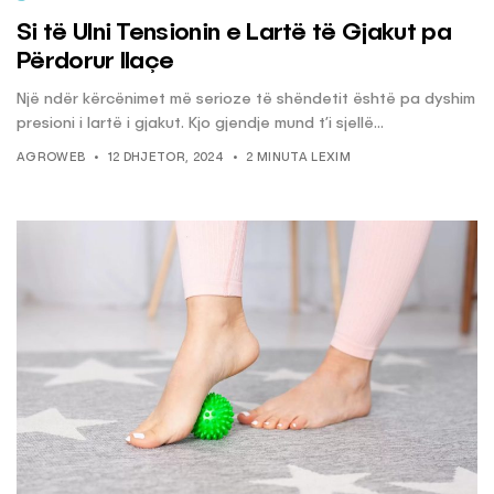
Si të Ulni Tensionin e Lartë të Gjakut pa
Përdorur Ilaçe
Një ndër kërcënimet më serioze të shëndetit është pa dyshim
presioni i lartë i gjakut. Kjo gjendje mund t’i sjellë...
AGROWEB
12 DHJETOR, 2024
2 MINUTA LEXIM