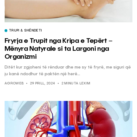
TRUPI & SHËNDETI
Fryrja e Trupit nga Kripa e Tepërt –
Mënyra Natyrale si ta Largoni nga
Organizmi
Ditët kur zgjoheni të rënduar dhe me sy të fryrë, me siguri që
ju kanë ndodhur të paktën një herë...
AGROWEB
29 PRILL, 2024
2 MINUTA LEXIM