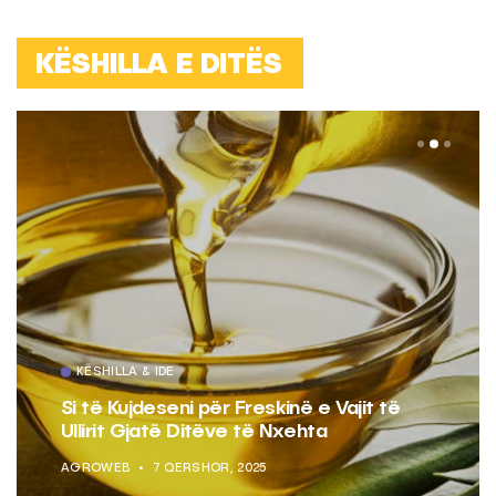
KËSHILLA E DITËS
KËSHILLA & IDE
Si të Kujdeseni për Freskinë e Vajit të
Ullirit Gjatë Ditëve të Nxehta
AGROWEB
7 QERSHOR, 2025