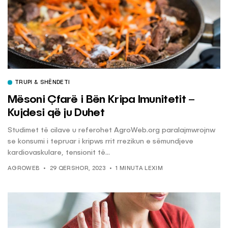
TRUPI & SHËNDETI
Mësoni Çfarë i Bën Kripa Imunitetit –
Kujdesi që ju Duhet
Studimet të cilave u referohet AgroWeb.org paralajmwrojnw
se konsumi i tepruar i kripws rrit rrezikun e sëmundjeve
kardiovaskulare, tensionit të...
AGROWEB
29 QERSHOR, 2023
1 MINUTA LEXIM