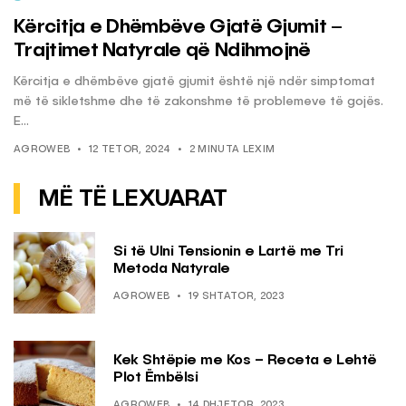
Kërcitja e Dhëmbëve Gjatë Gjumit –
Trajtimet Natyrale që Ndihmojnë
Kërcitja e dhëmbëve gjatë gjumit është një ndër simptomat
më të sikletshme dhe të zakonshme të problemeve të gojës.
E...
AGROWEB
12 TETOR, 2024
2 MINUTA LEXIM
MË TË LEXUARAT
Si të Ulni Tensionin e Lartë me Tri
Metoda Natyrale
AGROWEB
19 SHTATOR, 2023
Kek Shtëpie me Kos – Receta e Lehtë
Plot Ëmbëlsi
AGROWEB
14 DHJETOR, 2023