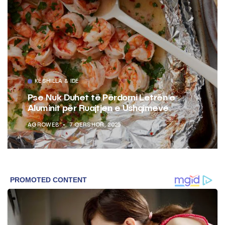
KËSHILLA & IDE
Pse Nuk Duhet të Përdorni Letrën e
Aluminit për Ruajtjen e Ushqimeve
AGROWEB
7 QERSHOR, 2025