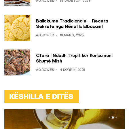
AGROWEB
14 DHJETOR, 2023
Ballokume Tradicionale – Receta
Sekrete nga Nënat E Elbasanit
AGROWEB
13 MARS, 2025
Çfarë i Ndodh Trupit kur Konsumoni
Shumë Mish
AGROWEB
4 KORRIK, 2025
KËSHILLA E DITËS