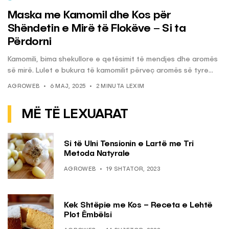
Maska me Kamomil dhe Kos për
Shëndetin e Mirë të Flokëve – Si ta
Përdorni
Kamomili, bima shekullore e qetësimit të mendjes dhe aromës
së mirë. Lulet e bukura të kamomilit përveç aromës së tyre...
AGROWEB
6 MAJ, 2025
2 MINUTA LEXIM
MË TË LEXUARAT
Si të Ulni Tensionin e Lartë me Tri
Metoda Natyrale
AGROWEB
19 SHTATOR, 2023
Kek Shtëpie me Kos – Receta e Lehtë
Plot Ëmbëlsi