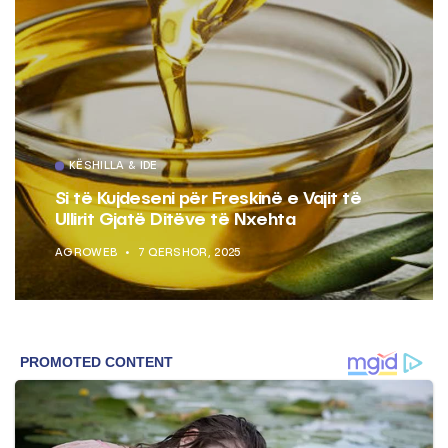
KËSHILLA & IDE
Si të Kujdeseni për Freskinë e Vajit të
Ullirit Gjatë Ditëve të Nxehta
AGROWEB
7 QERSHOR, 2025