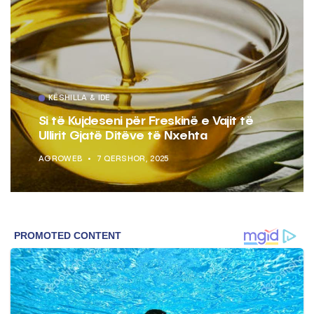
KËSHILLA & IDE
Si të Kujdeseni për Freskinë e Vajit të
Ullirit Gjatë Ditëve të Nxehta
AGROWEB
7 QERSHOR, 2025