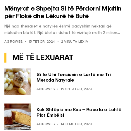
Mënyrat e Shpejta Si të Përdorni Mjaltin
për Flokë dhe Lëkurë të Butë
Një nga thesaret e natyrës është padyshim nektari që
mbledhin bletët. Një blete i duhet të vizitojë rreth 2 milion...
AGROWEB
15 TETOR, 2024
2 MINUTA LEXIM
MË TË LEXUARAT
Si të Ulni Tensionin e Lartë me Tri
Metoda Natyrale
AGROWEB
19 SHTATOR, 2023
Kek Shtëpie me Kos – Receta e Lehtë
Plot Ëmbëlsi
AGROWEB
14 DHJETOR, 2023