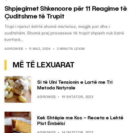
Shpjegimet Shkencore për 11 Reagime të
Çuditshme të Trupit
Trupi i njeriut është shumë misterioz, magjik por dhe i
çuditshëm. Shumë prej proceseve të trupit shpesh nuk kanë
kurrfarë...
AGROWEB
11 MAJ, 2024
2 MINUTA LEXIM
MË TË LEXUARAT
Si të Ulni Tensionin e Lartë me Tri
Metoda Natyrale
AGROWEB
19 SHTATOR, 2023
Kek Shtëpie me Kos – Receta e Lehtë
Plot Ëmbëlsi
AGROWEB
14 DHJETOR, 2023