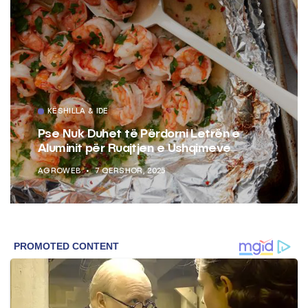
KËSHILLA & IDE
Pse Nuk Duhet të Përdorni Letrën e
Aluminit për Ruajtjen e Ushqimeve
AGROWEB
7 QERSHOR, 2025