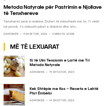
Metoda Natyrale për Pastrimin e Njollave
të Tenxhereve
Tenxheret janë si makina. Duhet të mësohesh me to, t’i vësh
në provë, t’u mësosh pikat e dobëta dhe ato...
AGROWEB
9 DHJETOR, 2024
3 MINUTA LEXIM
MË TË LEXUARAT
Si të Ulni Tensionin e Lartë me Tri
Metoda Natyrale
AGROWEB
19 SHTATOR, 2023
Kek Shtëpie me Kos – Receta e Lehtë
Plot Ëmbëlsi
AGROWEB
14 DHJETOR, 2023