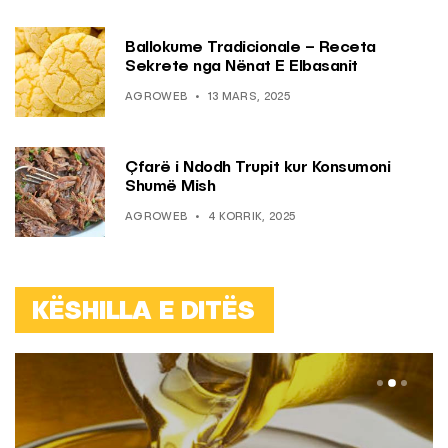
Ballokume Tradicionale – Receta
Sekrete nga Nënat E Elbasanit
AGROWEB
13 MARS, 2025
Çfarë i Ndodh Trupit kur Konsumoni
Shumë Mish
AGROWEB
4 KORRIK, 2025
KËSHILLA E DITËS