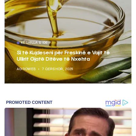
KËSHILLA & IDE
Si të Kujdeseni për Freskinë e Vajit të
Ullirit Gjatë Ditëve të Nxehta
AGROWEB
7 QERSHOR, 2025