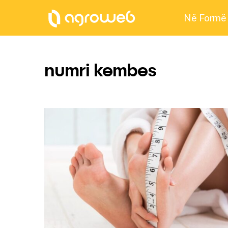
Në Formë
numri kembes