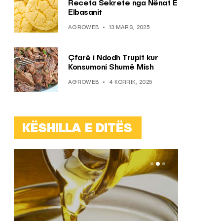
Receta Sekrete nga Nënat E
Elbasanit
AGROWEB
13 MARS, 2025
Çfarë i Ndodh Trupit kur
Konsumoni Shumë Mish
AGROWEB
4 KORRIK, 2025
KËSHILLA E DITËS