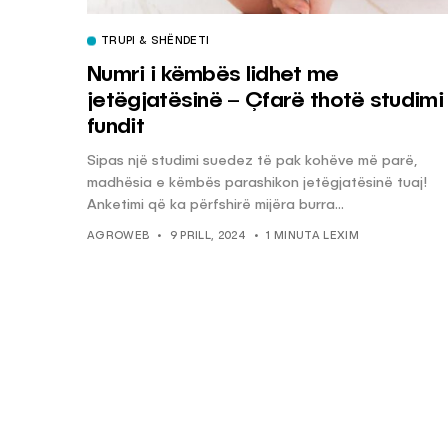
TRUPI & SHËNDETI
Numri i këmbës lidhet me
jetëgjatësinë – Çfarë thotë studimi 
fundit
Sipas një studimi suedez të pak kohëve më parë,
madhësia e këmbës parashikon jetëgjatësinë tuaj!
Anketimi që ka përfshirë mijëra burra...
AGROWEB
9 PRILL, 2024
1 MINUTA LEXIM