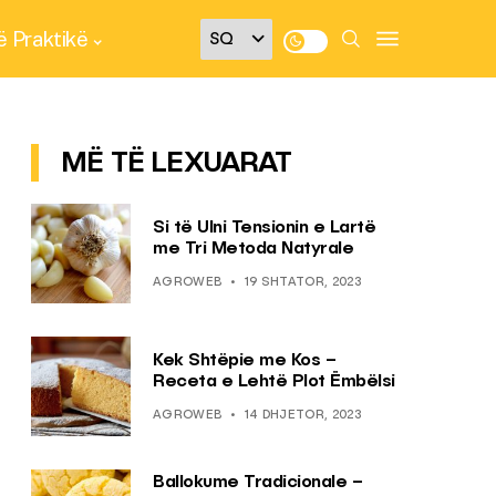
 Praktikë
MË TË LEXUARAT
Si të Ulni Tensionin e Lartë
me Tri Metoda Natyrale
AGROWEB
19 SHTATOR, 2023
Kek Shtëpie me Kos –
Receta e Lehtë Plot Ëmbëlsi
AGROWEB
14 DHJETOR, 2023
Ballokume Tradicionale –