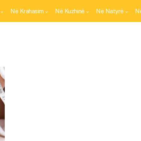
Në Krahasim
Në Kuzhinë
Në Natyrë
Në