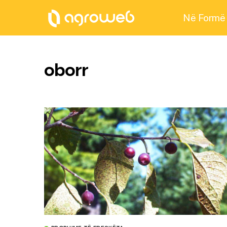
Në Formë
oborr