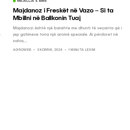
MBJELLJE & BIMË
Majdanoz i Freskët në Vazo – Si ta
Mbillni në Ballkonin Tuaj
Majdanozi është një barishte me dhunti të veçanta që i
ë
jep gatimeve tona një aromë speciale. Ai përdoret në
salca,...
AGROWEB
3 KORRIK, 2024
1 MINUTA LEXIM