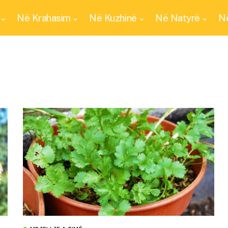
Në Krahasim
Në Kuzhinë
Në Natyrë
Në