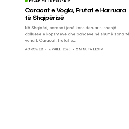
PRODHIME TË FRESKËTA
Caracat e Vogla, Frutat e Harruara
të Shqipërisë
Në Shqipëri, caracat janë konsideruar si shenjë
dalluese e kopshteve dhe bahçeve në shumë zona t
vendit. Caracat, frutat e...
AGROWEB
6 PRILL, 2025
2 MINUTA LEXIM