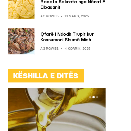
Receta Sekrete nga Nënat E
Elbasanit
AGROWEB
13 MARS, 2025
Çfarë i Ndodh Trupit kur
Konsumoni Shumë Mish
AGROWEB
4 KORRIK, 2025
KËSHILLA E DITËS