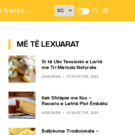
 Praktikë
MË TË LEXUARAT
Si të Ulni Tensionin e Lartë
me Tri Metoda Natyrale
AGROWEB
19 SHTATOR, 2023
Kek Shtëpie me Kos –
Receta e Lehtë Plot Ëmbëlsi
AGROWEB
14 DHJETOR, 2023
Ballokume Tradicionale –