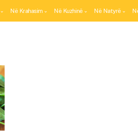
Në Krahasim
Në Kuzhinë
Në Natyrë
Në