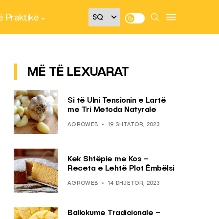
 Praktikë
MË TË LEXUARAT
Si të Ulni Tensionin e Lartë
me Tri Metoda Natyrale
AGROWEB
19 SHTATOR, 2023
Kek Shtëpie me Kos –
Receta e Lehtë Plot Ëmbëlsi
AGROWEB
14 DHJETOR, 2023
Ballokume Tradicionale –