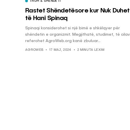
TRUPI & SHËNDETI
Rastet Shëndetësore kur Nuk Duhet
të Hani Spinaq
Spinaqi konsiderohet si një bimë e shkëlqyer për
shëndetin e organizmit. Megjithatë, studimet, të cilav
referohet AgroWeb.org kanë zbuluar...
AGROWEB
17 MAJ, 2024
2 MINUTA LEXIM