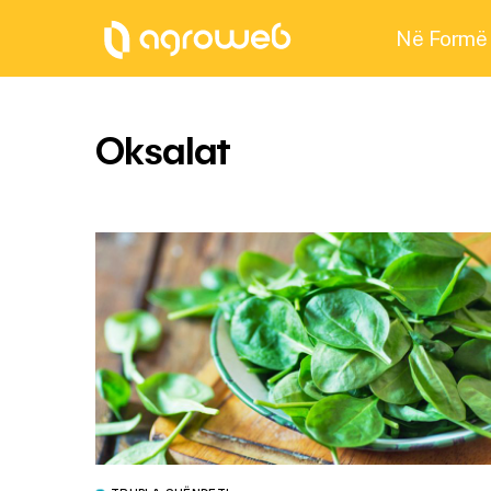
Në Formë
Oksalat