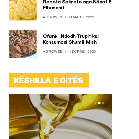
Receta Sekrete nga Nënat E
Elbasanit
AGROWEB
13 MARS, 2025
Çfarë i Ndodh Trupit kur
Konsumoni Shumë Mish
AGROWEB
4 KORRIK, 2025
KËSHILLA E DITËS