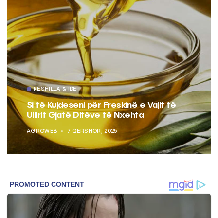
KËSHILLA & IDE
Si të Kujdeseni për Freskinë e Vajit të
Ullirit Gjatë Ditëve të Nxehta
AGROWEB
7 QERSHOR, 2025