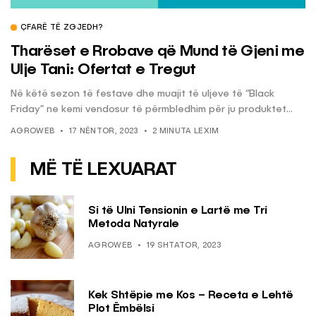
ÇFARË TË ZGJEDH?
Tharëset e Rrobave që Mund të Gjeni me
Ulje Tani: Ofertat e Tregut
Në këtë sezon të festave dhe muajit të uljeve të “Black
Friday” ne kemi vendosur të përmbledhim për ju produktet...
AGROWEB
17 NËNTOR, 2023
2 MINUTA LEXIM
MË TË LEXUARAT
Si të Ulni Tensionin e Lartë me Tri
Metoda Natyrale
AGROWEB
19 SHTATOR, 2023
Kek Shtëpie me Kos – Receta e Lehtë
Plot Ëmbëlsi