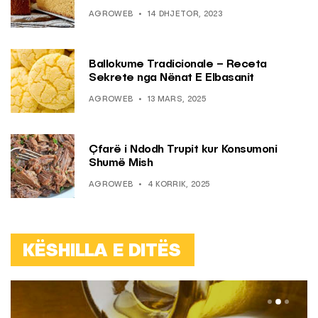
AGROWEB
14 DHJETOR, 2023
Ballokume Tradicionale – Receta
Sekrete nga Nënat E Elbasanit
AGROWEB
13 MARS, 2025
Çfarë i Ndodh Trupit kur Konsumoni
Shumë Mish
AGROWEB
4 KORRIK, 2025
KËSHILLA E DITËS