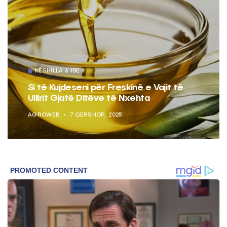
KËSHILLA & IDE
Si të Kujdeseni për Freskinë e Vajit të
Ullirit Gjatë Ditëve të Nxehta
AGROWEB
7 QERSHOR, 2025