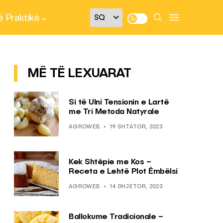
 Praktikë
MË TË LEXUARAT
Si të Ulni Tensionin e Lartë
me Tri Metoda Natyrale
AGROWEB
19 SHTATOR, 2023
Kek Shtëpie me Kos –
Receta e Lehtë Plot Ëmbëlsi
AGROWEB
14 DHJETOR, 2023
Ballokume Tradicionale –