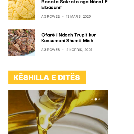
Receta Sekrete nga Nënat E
Elbasanit
AGROWEB
13 MARS, 2025
Çfarë i Ndodh Trupit kur
Konsumoni Shumë Mish
AGROWEB
4 KORRIK, 2025
KËSHILLA E DITËS