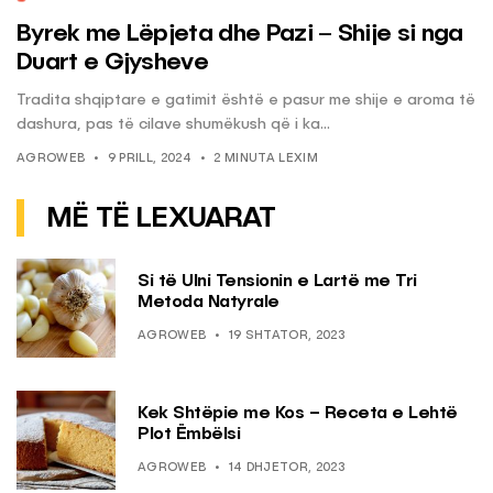
Byrek me Lëpjeta dhe Pazi – Shije si nga
Duart e Gjysheve
Tradita shqiptare e gatimit është e pasur me shije e aroma të
dashura, pas të cilave shumëkush që i ka...
AGROWEB
9 PRILL, 2024
2 MINUTA LEXIM
MË TË LEXUARAT
Si të Ulni Tensionin e Lartë me Tri
Metoda Natyrale
AGROWEB
19 SHTATOR, 2023
Kek Shtëpie me Kos – Receta e Lehtë
Plot Ëmbëlsi
AGROWEB
14 DHJETOR, 2023