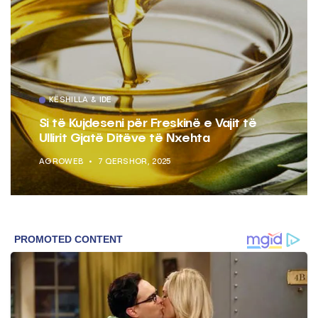
KËSHILLA & IDE
Si të Kujdeseni për Freskinë e Vajit të
Ullirit Gjatë Ditëve të Nxehta
AGROWEB
7 QERSHOR, 2025