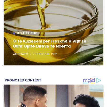
KËSHILLA & IDE
Si të Kujdeseni për Freskinë e Vajit të
Ullirit Gjatë Ditëve të Nxehta
AGROWEB
7 QERSHOR, 2025