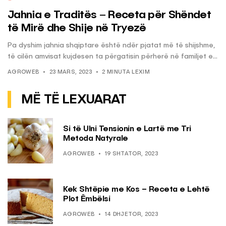
Jahnia e Traditës – Receta për Shëndet
të Mirë dhe Shije në Tryezë
Pa dyshim jahnia shqiptare është ndër pjatat më të shijshme,
të cilën amvisat kujdesen ta përgatisin përherë në familjet e...
AGROWEB
23 MARS, 2023
2 MINUTA LEXIM
MË TË LEXUARAT
Si të Ulni Tensionin e Lartë me Tri
Metoda Natyrale
AGROWEB
19 SHTATOR, 2023
Kek Shtëpie me Kos – Receta e Lehtë
Plot Ëmbëlsi
AGROWEB
14 DHJETOR, 2023