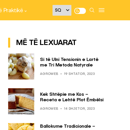
 Praktikë
MË TË LEXUARAT
Si të Ulni Tensionin e Lartë
me Tri Metoda Natyrale
AGROWEB
19 SHTATOR, 2023
Kek Shtëpie me Kos –
Receta e Lehtë Plot Ëmbëlsi
AGROWEB
14 DHJETOR, 2023
Ballokume Tradicionale –