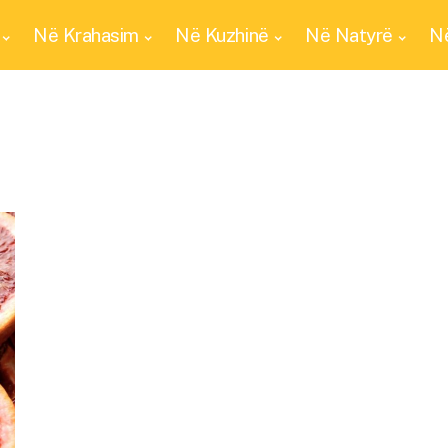
Në Krahasim
Në Kuzhinë
Në Natyrë
Në