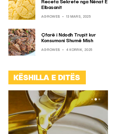
Receta Sekrete nga Nënat E
Elbasanit
AGROWEB
13 MARS, 2025
Çfarë i Ndodh Trupit kur
Konsumoni Shumë Mish
AGROWEB
4 KORRIK, 2025
KËSHILLA E DITËS