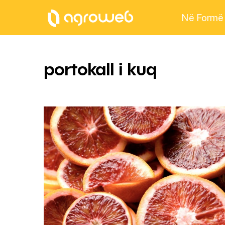
Në Formë
portokall i kuq