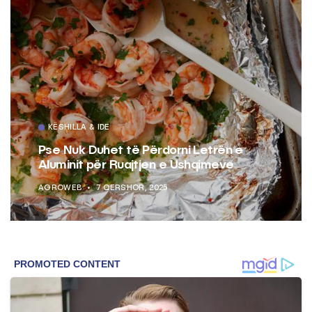
KËSHILLA & IDE
Pse Nuk Duhet të Përdorni Letrën e
Aluminit për Ruajtjen e Ushqimeve
AGROWEB
7 QERSHOR, 2025