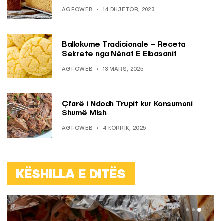
AGROWEB
14 DHJETOR, 2023
Ballokume Tradicionale – Receta
Sekrete nga Nënat E Elbasanit
AGROWEB
13 MARS, 2025
Çfarë i Ndodh Trupit kur Konsumoni
Shumë Mish
AGROWEB
4 KORRIK, 2025
KËSHILLA E DITËS