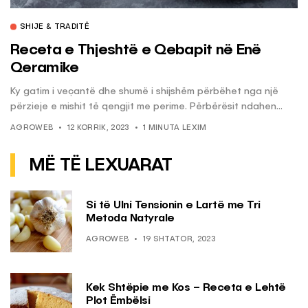
SHIJE & TRADITË
Receta e Thjeshtë e Qebapit në Enë
Qeramike
Ky gatim i veçantë dhe shumë i shijshëm përbëhet nga një
përzieje e mishit të qengjit me perime. Përbërësit ndahen...
AGROWEB
12 KORRIK, 2023
1 MINUTA LEXIM
MË TË LEXUARAT
Si të Ulni Tensionin e Lartë me Tri
Metoda Natyrale
AGROWEB
19 SHTATOR, 2023
Kek Shtëpie me Kos – Receta e Lehtë
Plot Ëmbëlsi