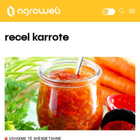
recel karrote
USHQIME TË SHËNDETSHME