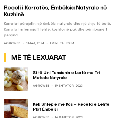
Reçeli i Karrotës, Ëmbëlsia Natyrale në
Kuzhinë
Karrotat përcjellin një ëmbëlsi natyrale dhe një shije të butë.
Karrotat rriten mjaft lehtë, kushtojnë pak dhe përmbajnë 1
përqind...
AGROWEB
3 MAJ, 2024
1 MINUTA LEXIM
MË TË LEXUARAT
Si të Ulni Tensionin e Lartë me Tri
Metoda Natyrale
AGROWEB
19 SHTATOR, 2023
Kek Shtëpie me Kos – Receta e Lehtë
Plot Ëmbëlsi
AGROWEB
14 DHJETOR, 2023