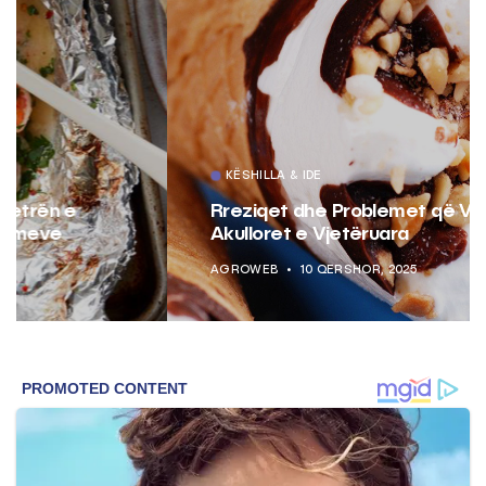
KËSHILLA & IDE
Rreziqet dhe Problemet që Vijnë Nga
Akulloret e Vjetëruara
AGROWEB
10 QERSHOR, 2025