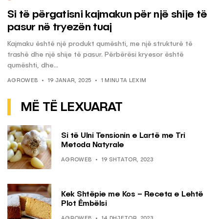
Si të përgatisni kajmakun për një shije të
pasur në tryezën tuaj
Kajmaku është një produkt qumështi, me një strukturë të
trashë dhe një shije të pasur. Përbërësi kryesor është
qumështi, dhe...
AGROWEB
19 JANAR, 2025
1 MINUTA LEXIM
MË TË LEXUARAT
Si të Ulni Tensionin e Lartë me Tri
Metoda Natyrale
AGROWEB
19 SHTATOR, 2023
Kek Shtëpie me Kos – Receta e Lehtë
Plot Ëmbëlsi
AGROWEB
14 DHJETOR, 2023