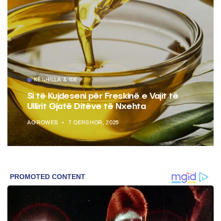
KËSHILLA & IDE
Si të Kujdeseni për Freskinë e Vajit të
Ullirit Gjatë Ditëve të Nxehta
AGROWEB
7 QERSHOR, 2025