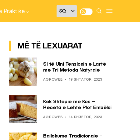
 Praktikë
MË TË LEXUARAT
Si të Ulni Tensionin e Lartë
me Tri Metoda Natyrale
AGROWEB
19 SHTATOR, 2023
Kek Shtëpie me Kos –
Receta e Lehtë Plot Ëmbëlsi
AGROWEB
14 DHJETOR, 2023
Ballokume Tradicionale –