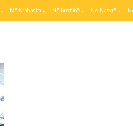
Në Krahasim
Në Kuzhinë
Në Natyrë
Në