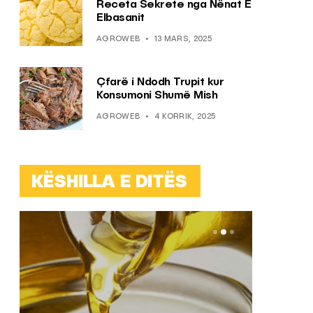
Receta Sekrete nga Nënat E
Elbasanit
AGROWEB
13 MARS, 2025
Çfarë i Ndodh Trupit kur
Konsumoni Shumë Mish
AGROWEB
4 KORRIK, 2025
KËSHILLA E DITËS