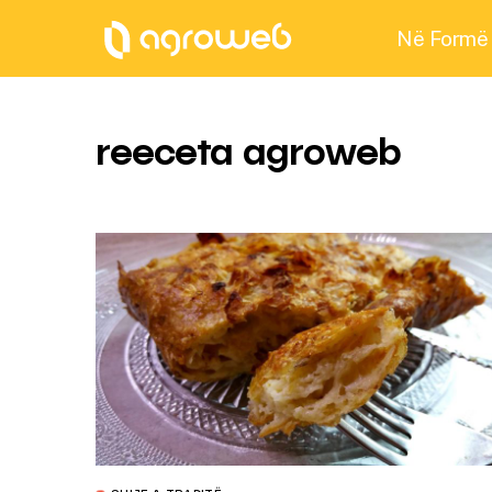
Në Formë
reeceta agroweb