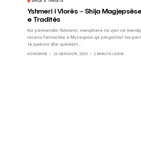
SHIJE & TRADITË
Yshmeri i Vlorës – Shija Magjepsës
e Traditës
Kur përmendim Yshmerin, menjëherë na vjen në mendj
receta fantastike e Myzeqesë që përgatitet me pet
të pjekura dhe qumësht...
AGROWEB
23 QERSHOR, 2023
2 MINUTA LEXIM