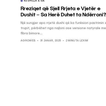
KËSHILLA & IDE
Rreziqet që Sjell Rrjeta e Vjetër e
Dushit – Sa Herë Duhet ta Ndërroni?
Një sungjer apo rrjetë dushi që ka funksion pastrimin 
trupit, përbëhet nga najloni ose versione natyrale me
fibra bimore....
AGROWEB
31 JANAR, 2025
2 MINUTA LEXIM