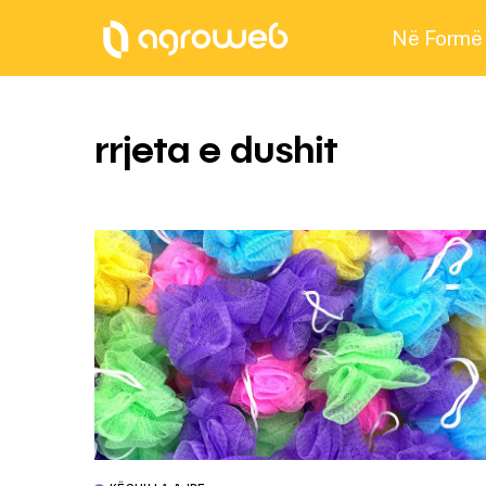
Në Formë
rrjeta e dushit