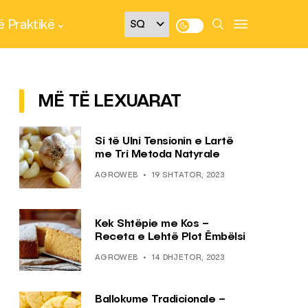
 Praktikë
MË TË LEXUARAT
Si të Ulni Tensionin e Lartë
me Tri Metoda Natyrale
AGROWEB
19 SHTATOR, 2023
Kek Shtëpie me Kos –
Receta e Lehtë Plot Ëmbëlsi
AGROWEB
14 DHJETOR, 2023
Ballokume Tradicionale –