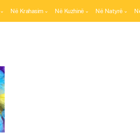
Në Krahasim
Në Kuzhinë
Në Natyrë
Në