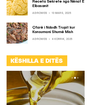
Receta Sekrete nga Nënat E
Elbasanit
AGROWEB
13 MARS, 2025
Çfarë i Ndodh Trupit kur
Konsumoni Shumë Mish
AGROWEB
4 KORRIK, 2025
KËSHILLA E DITËS