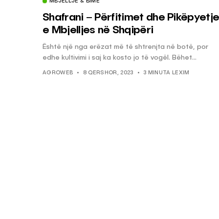
MBJELLJE & BIMË
Shafrani – Përfitimet dhe Pikëpyetje
e Mbjelljes në Shqipëri
Është një nga erëzat më të shtrenjta në botë, por
edhe kultivimi i saj ka kosto jo të vogël. Bëhet...
AGROWEB
8 QERSHOR, 2023
3 MINUTA LEXIM