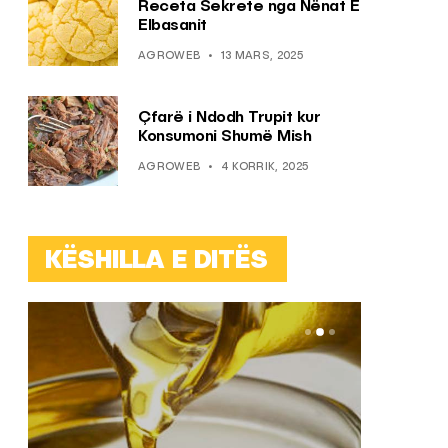
Receta Sekrete nga Nënat E
Elbasanit
AGROWEB
13 MARS, 2025
Çfarë i Ndodh Trupit kur
Konsumoni Shumë Mish
AGROWEB
4 KORRIK, 2025
KËSHILLA E DITËS