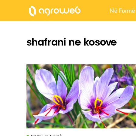
Në Formë
shafrani ne kosove