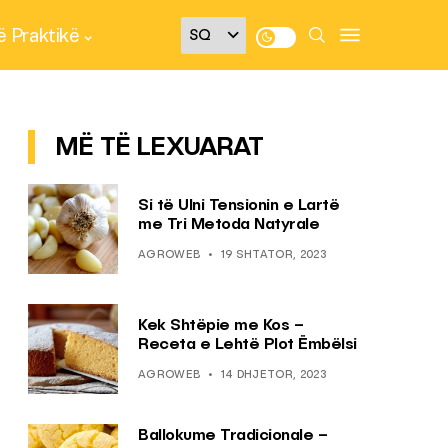
 Praktikë
MË TË LEXUARAT
Si të Ulni Tensionin e Lartë
me Tri Metoda Natyrale
AGROWEB
19 SHTATOR, 2023
Kek Shtëpie me Kos –
Receta e Lehtë Plot Ëmbëlsi
AGROWEB
14 DHJETOR, 2023
Ballokume Tradicionale –