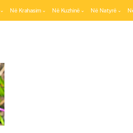
Në Krahasim
Në Kuzhinë
Në Natyrë
Në