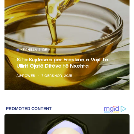
KËSHILLA & IDE
t të
Pse Nuk Duhet të Përdorni Letrën e
Aluminit për Ruajtjen e Ushqimeve
AGROWEB
7 QERSHOR, 2025