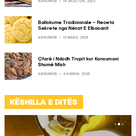
AGROWEB
14 DHJETOR, 2023
Ballokume Tradicionale – Receta
Sekrete nga Nënat E Elbasanit
AGROWEB
13 MARS, 2025
Çfarë i Ndodh Trupit kur Konsumoni
Shumë Mish
AGROWEB
4 KORRIK, 2025
KËSHILLA E DITËS