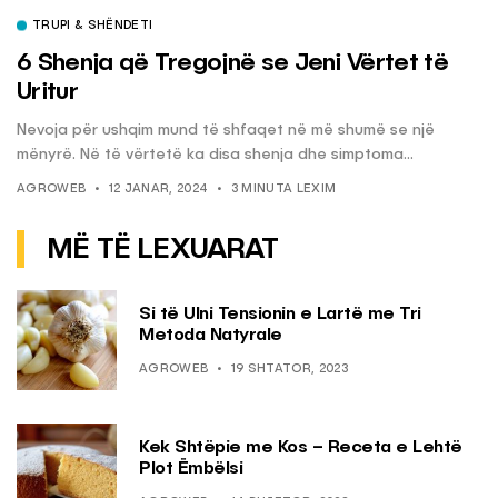
TRUPI & SHËNDETI
6 Shenja që Tregojnë se Jeni Vërtet të
Uritur
Nevoja për ushqim mund të shfaqet në më shumë se një
mënyrë. Në të vërtetë ka disa shenja dhe simptoma...
AGROWEB
12 JANAR, 2024
3 MINUTA LEXIM
MË TË LEXUARAT
Si të Ulni Tensionin e Lartë me Tri
Metoda Natyrale
AGROWEB
19 SHTATOR, 2023
Kek Shtëpie me Kos – Receta e Lehtë
Plot Ëmbëlsi