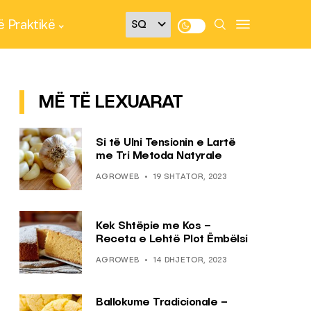
 Praktikë
MË TË LEXUARAT
Si të Ulni Tensionin e Lartë
me Tri Metoda Natyrale
AGROWEB
19 SHTATOR, 2023
Kek Shtëpie me Kos –
Receta e Lehtë Plot Ëmbëlsi
AGROWEB
14 DHJETOR, 2023
Ballokume Tradicionale –