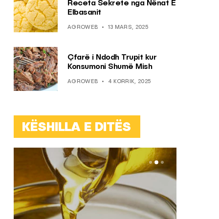
Receta Sekrete nga Nënat E
Elbasanit
AGROWEB
13 MARS, 2025
Çfarë i Ndodh Trupit kur
Konsumoni Shumë Mish
AGROWEB
4 KORRIK, 2025
KËSHILLA E DITËS