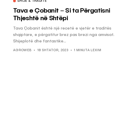
SHIJE & TRADITË
Tava e Çobanit – Si ta Përgatisni
Thjeshtë në Shtëpi
Tava Çobanit është një recetë e vjetër e traditës
shqiptare, e përgatitur brez pas brezi nga amvisat.
Shijeplotë dhe fantastike...
AGROWEB
18 SHTATOR, 2023
1 MINUTA LEXIM