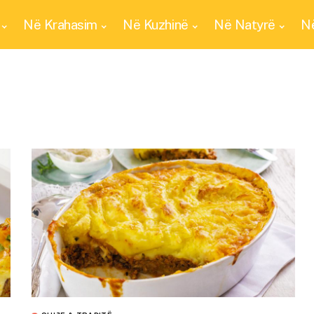
Në Krahasim
Në Kuzhinë
Në Natyrë
Në