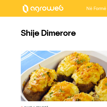
Në Formë
Shije Dimerore