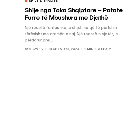
SHIJE & TRADITË
Shije nga Toka Shqiptare – Patate
Furre të Mbushura me Djathë
Një recetë fantastike, e shijshme që të përfshin
tërësisht me aromën e saj. Një recetë e vjetër, e
përdorur prej...
AGROWEB
18 SHTATOR, 2023
2 MINUTA LEXIM