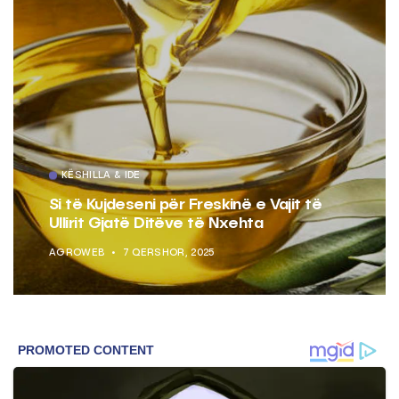
KËSHILLA & IDE
Si të Kujdeseni për Freskinë e Vajit të
Ullirit Gjatë Ditëve të Nxehta
AGROWEB
7 QERSHOR, 2025