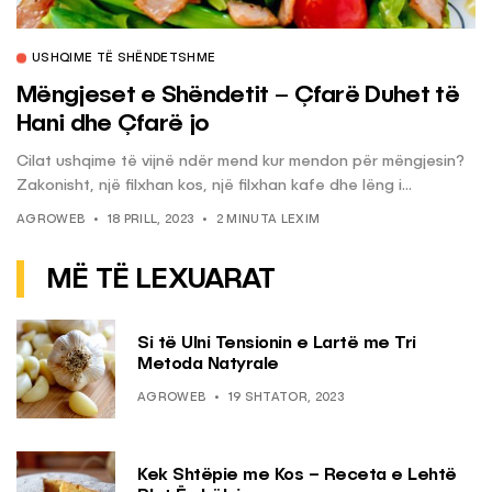
USHQIME TË SHËNDETSHME
Mëngjeset e Shëndetit – Çfarë Duhet të
Hani dhe Çfarë jo
Cilat ushqime të vijnë ndër mend kur mendon për mëngjesin?
Zakonisht, një filxhan kos, një filxhan kafe dhe lëng i...
AGROWEB
18 PRILL, 2023
2 MINUTA LEXIM
MË TË LEXUARAT
Si të Ulni Tensionin e Lartë me Tri
Metoda Natyrale
AGROWEB
19 SHTATOR, 2023
Kek Shtëpie me Kos – Receta e Lehtë