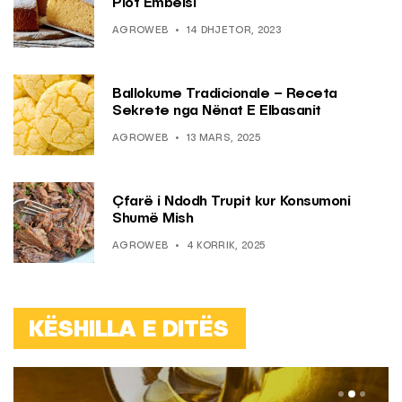
Plot Ëmbëlsi
AGROWEB
14 DHJETOR, 2023
Ballokume Tradicionale – Receta
Sekrete nga Nënat E Elbasanit
AGROWEB
13 MARS, 2025
Çfarë i Ndodh Trupit kur Konsumoni
Shumë Mish
AGROWEB
4 KORRIK, 2025
KËSHILLA E DITËS