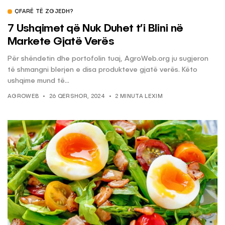
ÇFARË TË ZGJEDH?
7 Ushqimet që Nuk Duhet t’i Blini në
Markete Gjatë Verës
Për shëndetin dhe portofolin tuaj, AgroWeb.org ju sugjeron
të shmangni blerjen e disa produkteve gjatë verës. Këto
ushqime mund të...
AGROWEB
26 QERSHOR, 2024
2 MINUTA LEXIM