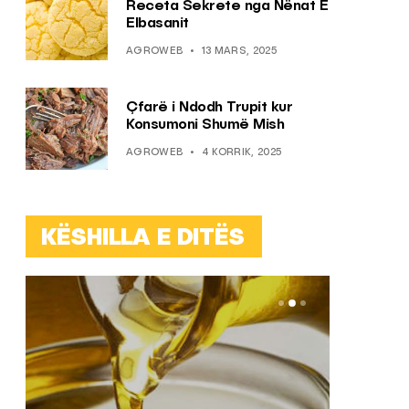
Receta Sekrete nga Nënat E
Elbasanit
AGROWEB
13 MARS, 2025
Çfarë i Ndodh Trupit kur
Konsumoni Shumë Mish
AGROWEB
4 KORRIK, 2025
KËSHILLA E DITËS