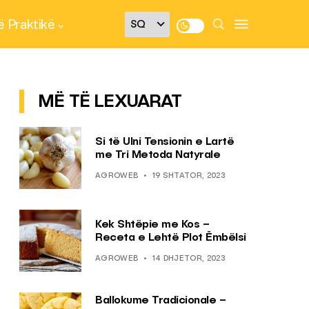
 Praktikë
MË TË LEXUARAT
Si të Ulni Tensionin e Lartë
me Tri Metoda Natyrale
AGROWEB
19 SHTATOR, 2023
Kek Shtëpie me Kos –
Receta e Lehtë Plot Ëmbëlsi
AGROWEB
14 DHJETOR, 2023
Ballokume Tradicionale –