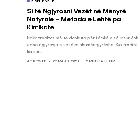
E BËRË VETË
Si të Ngjyrosni Vezët në Mënyrë
Natyrale – Metoda e Lehtë pa
Kimikate
Ndër traditat më të dashura për fëmijë e të rritur ësh
edhe ngjyrosja e vezëve shumëngjyrëshe. Kjo traditë
ka një...
AGROWEB
29 MARS, 2024
2 MINUTA LEXIM