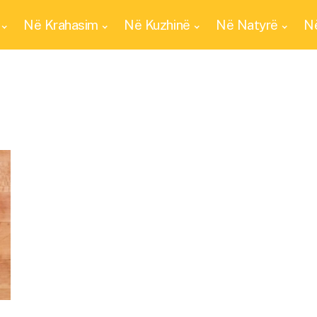
Në Krahasim
Në Kuzhinë
Në Natyrë
Në