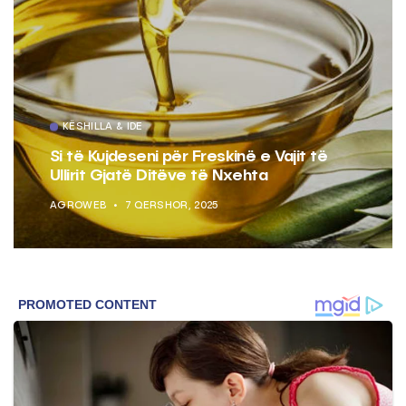
KËSHILLA & IDE
Si të Kujdeseni për Freskinë e Vajit të
Ullirit Gjatë Ditëve të Nxehta
AGROWEB
7 QERSHOR, 2025