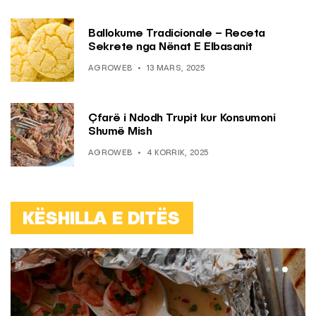
Ballokume Tradicionale – Receta
Sekrete nga Nënat E Elbasanit
AGROWEB
13 MARS, 2025
Çfarë i Ndodh Trupit kur Konsumoni
Shumë Mish
AGROWEB
4 KORRIK, 2025
KËSHILLA E DITËS