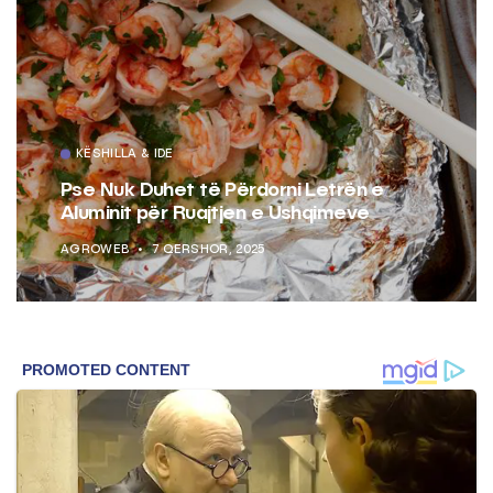
KËSHILLA & IDE
Pse Nuk Duhet të Përdorni Letrën e
Aluminit për Ruajtjen e Ushqimeve
AGROWEB
7 QERSHOR, 2025