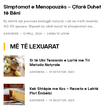
Simptomat e Menopauzës – Çfarë Duhet
të Bëni
Ky është një poroces biologjik natyral, i cili nis rreth moshës
40-55 vjeçare. Shpesh ky cikël mund të shoqërohet me...
AGROWEB
12 PRILL, 2024
2 MINUTA LEXIM
MË TË LEXUARAT
Si të Ulni Tensionin e Lartë me Tri
Metoda Natyrale
AGROWEB
19 SHTATOR, 2023
Kek Shtëpie me Kos – Receta e Lehtë
Plot Ëmbëlsi
AGROWEB
14 DHJETOR, 2023