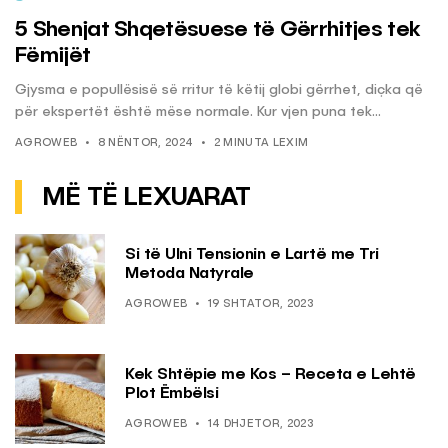
5 Shenjat Shqetësuese të Gërrhitjes tek
Fëmijët
Gjysma e popullësisë së rritur të këtij globi gërrhet, diçka që
për ekspertët është mëse normale. Kur vjen puna tek...
AGROWEB
8 NËNTOR, 2024
2 MINUTA LEXIM
MË TË LEXUARAT
Si të Ulni Tensionin e Lartë me Tri
Metoda Natyrale
AGROWEB
19 SHTATOR, 2023
Kek Shtëpie me Kos – Receta e Lehtë
Plot Ëmbëlsi
AGROWEB
14 DHJETOR, 2023