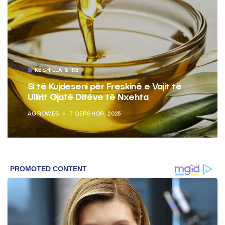
KËSHILLA & IDE
Si të Kujdeseni për Freskinë e Vajit të
Ullirit Gjatë Ditëve të Nxehta
AGROWEB
7 QERSHOR, 2025