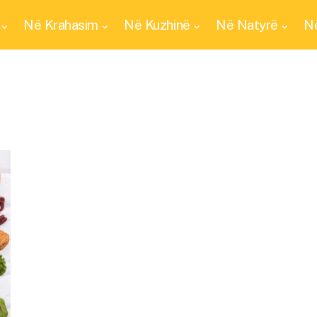
Në Krahasim
Në Kuzhinë
Në Natyrë
Në