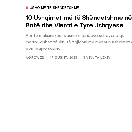
USHQIME TË SHËNDETSHME
10 Ushqimet më të Shëndetshme në
Botë dhe Vlerat e Tyre Ushqyese
Për të maksimizuar sasinë e lëndëve ushqyese që
merrni, duhet të dini të zgjidhni me mençuri ushqimet
përmbajnë sasinë...
AGROWEB
17 GUSHT, 2023
3 MINUTA LEXIM