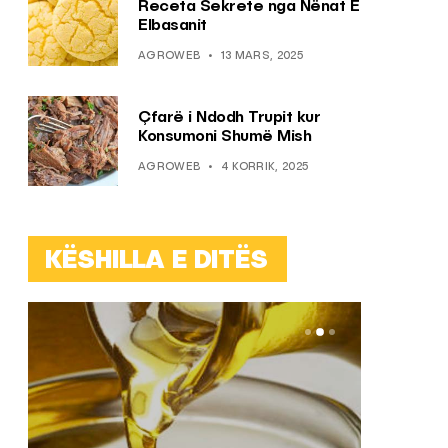
Receta Sekrete nga Nënat E
Elbasanit
AGROWEB
13 MARS, 2025
Çfarë i Ndodh Trupit kur
Konsumoni Shumë Mish
AGROWEB
4 KORRIK, 2025
KËSHILLA E DITËS