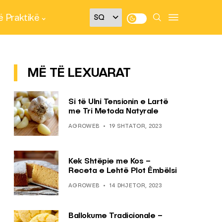
 Praktikë
MË TË LEXUARAT
Si të Ulni Tensionin e Lartë
me Tri Metoda Natyrale
AGROWEB
19 SHTATOR, 2023
Kek Shtëpie me Kos –
Receta e Lehtë Plot Ëmbëlsi
AGROWEB
14 DHJETOR, 2023
Ballokume Tradicionale –