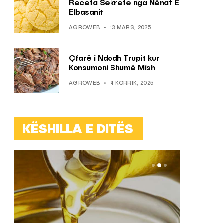
Receta Sekrete nga Nënat E
Elbasanit
AGROWEB
13 MARS, 2025
Çfarë i Ndodh Trupit kur
Konsumoni Shumë Mish
AGROWEB
4 KORRIK, 2025
KËSHILLA E DITËS