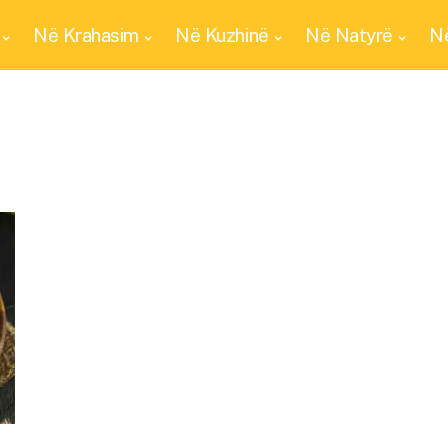
Në Krahasim
Në Kuzhinë
Në Natyrë
Në