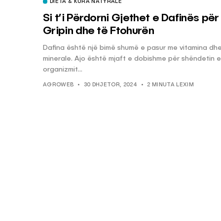
DIETA & KURA NATYRALE
Si t’i Përdorni Gjethet e Dafinës për
Gripin dhe të Ftohurën
Dafina është një bimë shumë e pasur me vitamina dh
minerale. Ajo është mjaft e dobishme për shëndetin e
organizmit...
AGROWEB
30 DHJETOR, 2024
2 MINUTA LEXIM