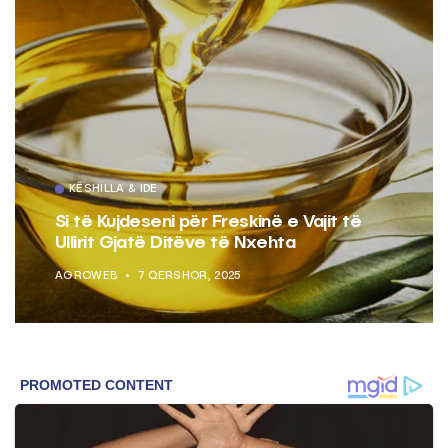
KËSHILLA & IDE
Si të Kujdeseni për Freskinë e Vajit të
Ullirit Gjatë Ditëve të Nxehta
AGROWEB
7 QERSHOR, 2025