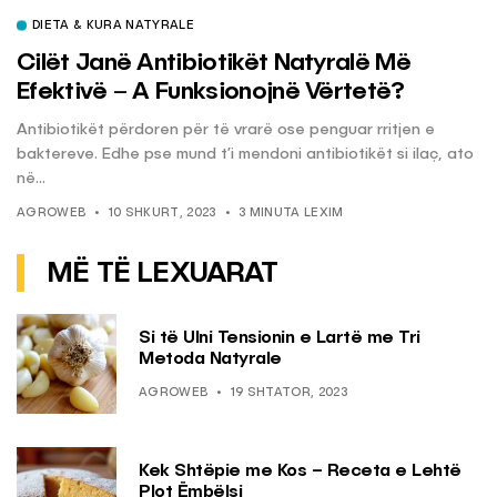
DIETA & KURA NATYRALE
Cilët Janë Antibiotikët Natyralë Më
Efektivë – A Funksionojnë Vërtetë?
Antibiotikët përdoren për të vrarë ose penguar rritjen e
baktereve. Edhe pse mund t’i mendoni antibiotikët si ilaç, ato
në...
AGROWEB
10 SHKURT, 2023
3 MINUTA LEXIM
MË TË LEXUARAT
Si të Ulni Tensionin e Lartë me Tri
Metoda Natyrale
AGROWEB
19 SHTATOR, 2023
Kek Shtëpie me Kos – Receta e Lehtë
Plot Ëmbëlsi