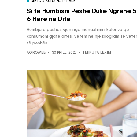
DIETA & KURA NATYRALE
Si të Humbisni Peshë Duke Ngrënë 5
6 Herë në Ditë
Humbja e peshës vjen nga menaxhimi i kalorive që
konsumoni gjatë ditës. Vetëm në një kilogram të vet
të peshës...
AGROWEB
30 PRILL, 2025
1 MINUTA LEXIM