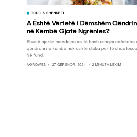
TRUPI & SHËNDETI
KËSHILLA & IDE
A Është Vërtetë i Dëmshëm Qëndri
në Këmbë Gjatë Ngrënies?
Pse Nuk Duhet të 
Letrën e Aluminit 
Shumë njerëz mendojnë se të hash ushqim ndërkohë
e Ushqimeve
qëndroni në këmbë nuk është diçka për të shqetësua
AGROWEB
7 QERSHOR
Në fund...
AGROWEB
27 QERSHOR, 2024
2 MINUTA LEXIM