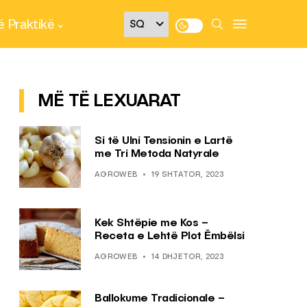
 Praktikë
MË TË LEXUARAT
Si të Ulni Tensionin e Lartë
me Tri Metoda Natyrale
AGROWEB
19 SHTATOR, 2023
Kek Shtëpie me Kos –
Receta e Lehtë Plot Ëmbëlsi
AGROWEB
14 DHJETOR, 2023
Ballokume Tradicionale –