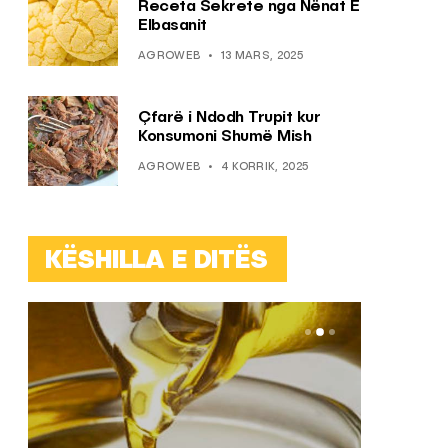
Receta Sekrete nga Nënat E
Elbasanit
AGROWEB
13 MARS, 2025
Çfarë i Ndodh Trupit kur
Konsumoni Shumë Mish
AGROWEB
4 KORRIK, 2025
KËSHILLA E DITËS