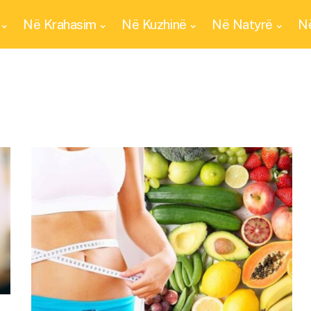
Në Krahasim
Në Kuzhinë
Në Natyrë
Në